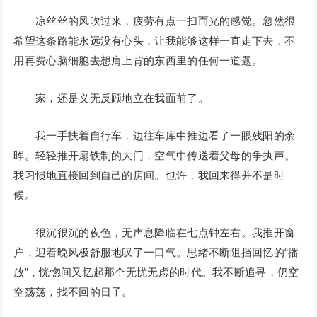
凉丝丝的风吹过来，疲劳有点一扫而光的感觉。忽然很
希望这条路能永远没有心头，让我能够这样一直走下去，不
用再费心脑细胞去想肩上背的东西里的任何一道题。
家，还是义无反顾地立在我面前了。
我一手扶着自行车，边往车库中推边看了一眼残阳的余
晖。轻轻推开扇铁制的大门，空气中传送着父母的争执声。
我习惯地直接回到自己的房间。也许，我回来得并不是时
候。
很沉很沉的夜色，无声息降临在七点钟左右。我推开窗
户，迎着晚风极舒服地叹了一口气。思绪不断阻挡回忆的“播
放”，恍惚间又忆起那个无忧无虑的时代。我不断追寻，仍空
空荡荡，找不回的日子。