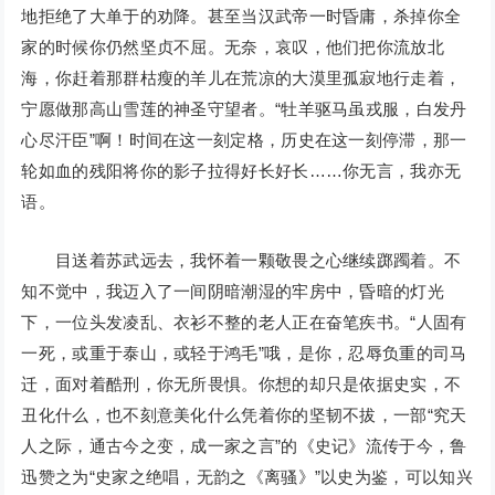
地拒绝了大单于的劝降。甚至当汉武帝一时昏庸，杀掉你全
家的时候你仍然坚贞不屈。无奈，哀叹，他们把你流放北
海，你赶着那群枯瘦的羊儿在荒凉的大漠里孤寂地行走着，
宁愿做那高山雪莲的神圣守望者。“牡羊驱马虽戎服，白发丹
心尽汗臣”啊！时间在这一刻定格，历史在这一刻停滞，那一
轮如血的残阳将你的影子拉得好长好长……你无言，我亦无
语。
目送着苏武远去，我怀着一颗敬畏之心继续踯躅着。不
知不觉中，我迈入了一间阴暗潮湿的牢房中，昏暗的灯光
下，一位头发凌乱、衣衫不整的老人正在奋笔疾书。“人固有
一死，或重于泰山，或轻于鸿毛”哦，是你，忍辱负重的司马
迁，面对着酷刑，你无所畏惧。你想的却只是依据史实，不
丑化什么，也不刻意美化什么凭着你的坚韧不拔，一部“究天
人之际，通古今之变，成一家之言”的《史记》流传于今，鲁
迅赞之为“史家之绝唱，无韵之《离骚》”以史为鉴，可以知兴