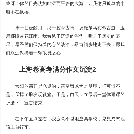
替呀！你的目光犹如幽深而平静的大海，让我这只孤单的小
船不在飘摇。
捧一曲流觞月，思一腔今古情。扬鞭策马驼铃古道，玉
扇踯躅杏花江南。我看见了沉淀的浮华，听见了历史的哀
叹，愿圣哲们保持着内心的淡泊，昂首阔步地走下去，愿我
们永远保持着一颗敬畏之心！
上海卷高考满分作文沉淀2
太阳的离开是仓促的，甚至我以为是梦境，但可惜不
是，我捍了脸发现很痛。于是，白天，在最后一堂体育课的
折磨下，宣告结束。
在下午五点左右，我疲惫不堪地逃离学校，晃晃悠悠地
骑上自行车。