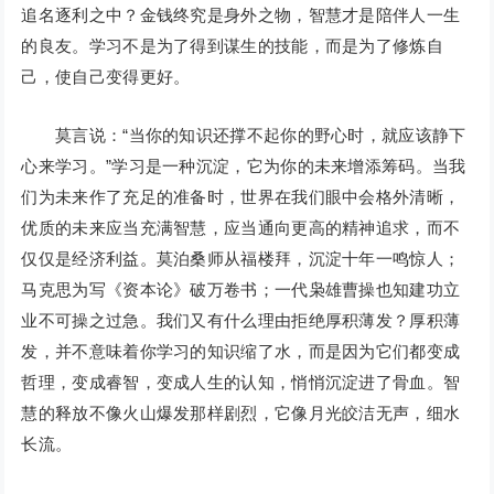
追名逐利之中？金钱终究是身外之物，智慧才是陪伴人一生
的良友。学习不是为了得到谋生的技能，而是为了修炼自
己，使自己变得更好。
莫言说：“当你的知识还撑不起你的野心时，就应该静下
心来学习。”学习是一种沉淀，它为你的未来增添筹码。当我
们为未来作了充足的准备时，世界在我们眼中会格外清晰，
优质的未来应当充满智慧，应当通向更高的精神追求，而不
仅仅是经济利益。莫泊桑师从福楼拜，沉淀十年一鸣惊人；
马克思为写《资本论》破万卷书；一代枭雄曹操也知建功立
业不可操之过急。我们又有什么理由拒绝厚积薄发？厚积薄
发，并不意味着你学习的知识缩了水，而是因为它们都变成
哲理，变成睿智，变成人生的认知，悄悄沉淀进了骨血。智
慧的释放不像火山爆发那样剧烈，它像月光皎洁无声，细水
长流。