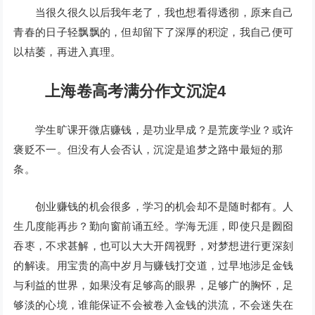
当很久很久以后我年老了，我也想看得透彻，原来自己
青春的日子轻飘飘的，但却留下了深厚的积淀，我自己便可
以桔萎，再进入真理。
上海卷高考满分作文沉淀4
学生旷课开微店赚钱，是功业早成？是荒废学业？或许
褒贬不一。但没有人会否认，沉淀是追梦之路中最短的那
条。
创业赚钱的机会很多，学习的机会却不是随时都有。人
生几度能再步？勤向窗前诵五经。学海无涯，即使只是囫囵
吞枣，不求甚解，也可以大大开阔视野，对梦想进行更深刻
的解读。用宝贵的高中岁月与赚钱打交道，过早地涉足金钱
与利益的世界，如果没有足够高的眼界，足够广的胸怀，足
够淡的心境，谁能保证不会被卷入金钱的洪流，不会迷失在