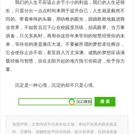
我们的人生不应该止步于小小的利益，我们的人生还很
长，只需分出一点点时间来用于提升自己，人生就是截然不
同的。带着单纯的头脑，用幼稚的眼光，踉踉跄跄地栽进商
业世界，不如暂且沉下心在校园里历练，抬高眼界。当万事
俱备，只欠东风时，再用你这些年来学到的智慧经营你的未
来，等待你的便是康庄大道。不要被所谓的梦想牵住脚步，
它会使你止步不前，甚至跌入万丈深渊。成熟的梦想应该满
载经验与智慧，挂在太阳升起的地方指引你前进，给予你力
量。
沉淀是一种心境，沉淀的却不只是心境。
免责声明：文章内容不代表本站立场，本站不对其内容的真实
性、完整性、准确性给予任何担保、暗示和承诺，仅供读者参