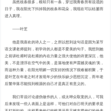
虽然枝条很多，根却只有一条，穿过我青春所有说谎的
日子，我在阳光下抖掉我的枝条和花朵，我现在可以枯萎而
进入真理。
——叶芝
他是我喜欢的诗人之一，之所以想到这句话是因为某节
语文课老师提到，初学诗的人都是不爱美的句子。我想到她
之前讲杜甫时说杜甫的内在力量之强大使他的诗更深沉，他
美，不是漂浮在空气中的美，是落地便有声震撼灵魂的’美，
而这种力量，在阳光明媚一切安好的情况下很难被积聚，于
是叶芝在年老之时才发现年少的快乐缺少思想沉淀，而年老
后繁华落尽能找到根源的自己才是真正有意义的。
我们常说讨论虚伪做作的人，或太哗众取宠的人，可我
后来发现一些人表面上是这样，可他们对自己明天的要求是
不打折扣的，这样看来他们的根基还是足够支撑他们的外表