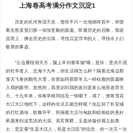
上海卷高考满分作文沉淀1
历史的长河奔流不息，曾经不只一次地徜徉其中，仰望
着先哲圣贤们那一张张坚毅的面庞。听着历史的召唤，我逆
流而上，拂去历史的尘埃，寻找沉淀浮华的人，寻找令人们
敬畏的事迹。
“云边雁段胡天月，陇上羊归塞草烟”哦，是你，坚贞不屈
的牡羊老人，北海十九年，你生活得怎么样？隔着北海边那
漫天飞卷的鹅毛大雪，你那如同那群羊儿一样枯瘦的面庞映
入我的眼帘。忽然间，我意识到我的发问是多么地苍老而无
力。十九年来，你将草根同毡毛一快咽下，渴了，便将雪花
大口大口地吃下，这样的生活又能怎样呢？你忘却了长安城
的灯红酒绿，歌舞升平，怀揣着大汉与匈奴和睦相处的美好
夙愿来到这荒凉的大漠。高官厚爵，玉盘珍馐你视之如粪
土，坚定着“生是大汉人，死是大汉臣”的信念，你一次又一次