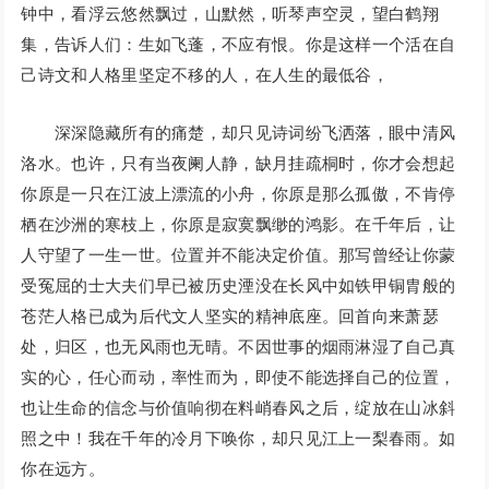
钟中，看浮云悠然飘过，山默然，听琴声空灵，望白鹤翔
集，告诉人们：生如飞蓬，不应有恨。你是这样一个活在自
己诗文和人格里坚定不移的人，在人生的最低谷，
深深隐藏所有的痛楚，却只见诗词纷飞洒落，眼中清风
洛水。也许，只有当夜阑人静，缺月挂疏桐时，你才会想起
你原是一只在江波上漂流的小舟，你原是那么孤傲，不肯停
栖在沙洲的寒枝上，你原是寂寞飘缈的鸿影。在千年后，让
人守望了一生一世。位置并不能决定价值。那写曾经让你蒙
受冤屈的士大夫们早已被历史湮没在长风中如铁甲铜胄般的
苍茫人格已成为后代文人坚实的精神底座。回首向来萧瑟
处，归区，也无风雨也无晴。不因世事的烟雨淋湿了自己真
实的心，任心而动，率性而为，即使不能选择自己的位置，
也让生命的信念与价值响彻在料峭春风之后，绽放在山冰斜
照之中！我在千年的冷月下唤你，却只见江上一梨春雨。如
你在远方。