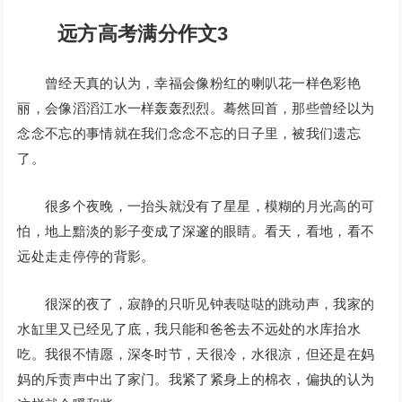
远方高考满分作文3
曾经天真的认为，幸福会像粉红的喇叭花一样色彩艳
丽，会像滔滔江水一样轰轰烈烈。蓦然回首，那些曾经以为
念念不忘的事情就在我们念念不忘的日子里，被我们遗忘
了。
很多个夜晚，一抬头就没有了星星，模糊的月光高的可
怕，地上黯淡的影子变成了深邃的眼睛。看天，看地，看不
远处走走停停的背影。
很深的夜了，寂静的只听见钟表哒哒的跳动声，我家的
水缸里又已经见了底，我只能和爸爸去不远处的水库抬水
吃。我很不情愿，深冬时节，天很冷，水很凉，但还是在妈
妈的斥责声中出了家门。我紧了紧身上的棉衣，偏执的认为