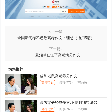
上一篇
全国新高考乙卷卷高考作文：理想（通用5篇）
下一篇
一蓑烟草任江平高考满分作文
为您推荐
猫和老鼠高考零分作文
高考范文
阅读
(776)
评论(0)
高考零分经典作文:不要叫我猪坚强
高考范文
阅读
(763)
评论(0)