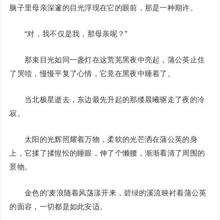
脑子里母亲深邃的目光浮现在它的眼前，那是一种期许。
“对，我不仅是我，那母亲呢？”
那束目光如同一盏灯在这荒芜黑夜中亮起，蒲公英止住
了哭噎，慢慢平复了心情，它竟在黑夜中睡着了。
当北极星逝去，东边最先升起的那缕晨曦驱走了夜的冷
寂。
太阳的光辉照耀着万物，柔软的光芒洒在蒲公英的身
上，它揉了揉惺忪的睡眼，伸了个懒腰，渐渐看清了周围的
景物。
金色的’麦浪随着风荡漾开来，碧绿的溪流映衬着蒲公英
的面容，一切都是如此安适。