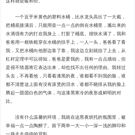
这样就会暖和些。
一个近乎米黄色的塑料水桶，比水龙头高出了一大截，
把桶底接满后，只能用壶一点一点的倒在水桶里，溅出来的
水滴强有力的打在我身上，打脏了桶底。很快水满了，我和
爸爸用一根铁棍穿在水桶的扶手上，一人一头，爸爸看了看
我，又把水桶向他那边靠了靠，我这边立刻就抬了上去，从
杠杆定理中可以得知，爸爸是爱我的，我有一点点感动，但
是很不情愿将它表达出来，却也找不出任何的理由。我转过
头去，不再看他，只看着漆黑的夜，谁都看不到我的脸，谁
都不清楚这上面有没有滚烫的泪水，谁都不晓得从我的脸上
腾起一团团白色的气体，与这漆黑寒冷的夜形成鲜明的对
比。
没有什么温馨的环境，我就在这黑夜烘托的氛围里，被
幸福一点一点陶醉了。留下两串一大一小一深一浅的脚印和
一路走走停停的背影。