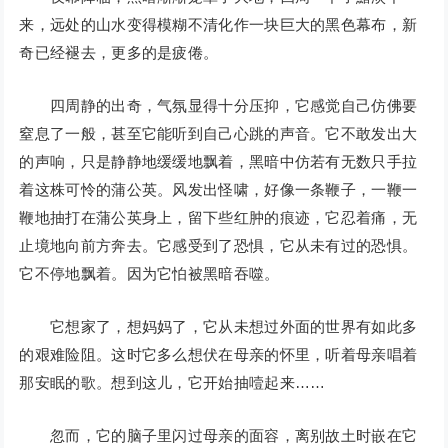
来，远处的山水变得模糊不清化作一块巨大的黑色幕布，新
奇已经褪去，更多的是疲倦。
四周静的出奇，气氛显得十分压抑，它感觉自己仿佛要
窒息了一般，甚至它能听到自己心跳的声音。它不敢发出大
的声响，只是静静地缓缓地飘着，黑暗中仿若有无数只手拉
着这株可怜的蒲公英。风发出怪啸，好像一条鞭子，一鞭一
鞭地抽打在蒲公英身上，留下些红肿的痕迹，它忍着痛，无
止境地向前方奔去。它感受到了恐惧，它从未有过的恐惧。
它不停地飘着。因为它怕被黑暗吞噬。
它想家了，想妈妈了，它从未想过外面的世界有如此多
的艰难险阻。这时它多么想伏在母亲的怀里，听着母亲唱着
那安眠的歌。想到这儿，它开始抽噎起来……
忽而，它的脑子里闪过母亲的面容，离别故土时嵌在它