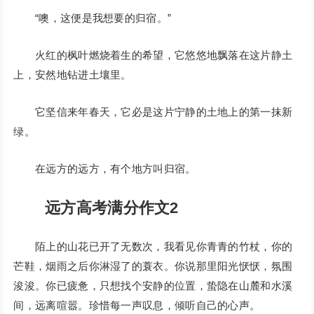
“噢，这便是我想要的归宿。”
火红的枫叶燃烧着生的希望，它悠悠地飘落在这片静土
上，安然地钻进土壤里。
它坚信来年春天，它必是这片宁静的土地上的第一抹新
绿。
在远方的远方，有个地方叫归宿。
远方高考满分作文2
陌上的山花已开了无数次，我看见你青青的竹杖，你的
芒鞋，烟雨之后你淋湿了的蓑衣。你说那里阳光恹恹，氛围
浚浚。你已疲惫，只想找个安静的位置，蛰隐在山麓和水溪
间，远离喧嚣。珍惜每一声叹息，倾听自己的心声。