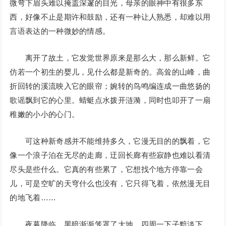
微弯下眉头难以掩盖深邃的目光，母亲的眼神中有很多东
西，好像不止是期许和鼓励，还有一种让人熟悉，却难以用
言语表达的一种微妙的情感。
离开了故土，它发觉世界原来是那么大，那么新鲜。它
仿若一个初生的婴儿，见什么都是新奇的。高耸的山峰，曲
折回转的溪流映入它的眼帘；婉转的鸟鸣编连成一曲悠扬的
歌谣飘到它的心里。蜻蜓点水拨开涟漪，同时也叩开了一扇
稚嫩的小小的心门。
可这种新奇感并不能维持多久，它漫无目的的飘着，它
像一个浪子泊在无尽的走廊，迂回长廊有些寂静也难以看清
尽头是些什么。它真的有些累了，它想找个地方停靠一会
儿，可是空旷的天穹什么也没有，它只得飞着，依然漫无目
的地飞着……
夜幕降临，黑暗渐渐笼罩了大地，四周一下子黯淡下