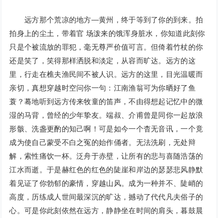
远方那个荒凉的地方—黄州，终于等到了你的到来。拍
拍身上的尘土，带着官 场泼来的饿浑身脏水，你知道此刻你
只是个被流放的罪犯，毫无尊严价值可言。但倚着竹杖的你
还是笑了，笑得那样洒脱和淡定，从容而旷达。远方的这
里，行走在樵夫渔民间不被人识。远方的这里，目光温暖而
亲切，真想穿越时空问你一句：江南渔翁可为你晒好了鱼
蓑？蓦地听到远方传来牧童的笛声，不由得想起记忆中的微
湿的马背，曾经的少年挚友。端叔、介甫曾是同你一起放浪
形骸、洗盏更酌的知己啊！可是如今一个杳无音讯，一个竟
成为使自己蒙受不白之冤的始作俑者。无法洗刷，无处辩
解，索性痛饮一杯。泛舟于赤壁，让所有的悲与喜随浩荡的
江水而逝。于是赫红色的红色的陡崖和岸边的瑟瑟悲风静默
着见证了你勃郁的豪情，穿越山风。成为一种并不、陡峭的
高度，历练成人世间最深沉的旷达，撼动了代代凡夫俗子的
心。可是你此刻依然在远方，静静坐在时间的肩头，暮鼓晨