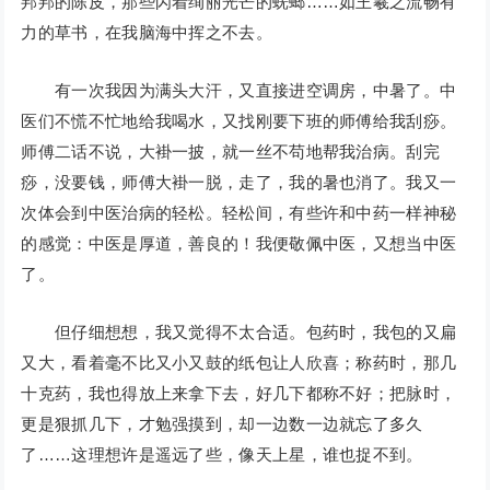
邦邦的陈皮，那些闪着绚丽光芒的蜣螂……如王羲之流畅有
力的草书，在我脑海中挥之不去。
有一次我因为满头大汗，又直接进空调房，中暑了。中
医们不慌不忙地给我喝水，又找刚要下班的师傅给我刮痧。
师傅二话不说，大褂一披，就一丝不苟地帮我治病。刮完
痧，没要钱，师傅大褂一脱，走了，我的暑也消了。我又一
次体会到中医治病的轻松。轻松间，有些许和中药一样神秘
的感觉：中医是厚道，善良的！我便敬佩中医，又想当中医
了。
但仔细想想，我又觉得不太合适。包药时，我包的又扁
又大，看着毫不比又小又鼓的纸包让人欣喜；称药时，那几
十克药，我也得放上来拿下去，好几下都称不好；把脉时，
更是狠抓几下，才勉强摸到，却一边数一边就忘了多久
了……这理想许是遥远了些，像天上星，谁也捉不到。