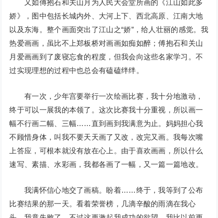
又如傅抱石和关山月为人民大会堂所画的《江山如此多
娇》，图中包括长城内外、大河上下、西北高原、江南大地
以及东海。整个画面突出了江山之“娇”，给人壮丽的感觉。我
热爱画画，虽比不上郑板桥对画画如痴如醉；傅抱石和关山
月爱画画到了废寝忘食的程度，但我会向这些名家学习。不
过实现理想的过程中也总会有磕磕绊绊。
有一次，少年宫要举行一次绘画比赛，我十分地激动，
终于可以一展我的本领了。这次比赛我十分重视，所以画一
幅不行画二幅、三幅……直到画到我满意为止。妈妈担心我
不顾惜身体，叫我不要天天画了又改，改完又画。我每次嘴
上答应，可根本就没有放在心上。由于喜欢画画，所以什么
速写、素描、水彩画，我都各画了一幅，又一篇一篇地改。
我满怀信心地交了画稿。盼着……终于，我等到了公布
比赛结果的那一天。看着荣誉榜，几滴辛酸的雨滴在我心
头，我竟失败了。不过这更激起我成功的欲望，我比以前更