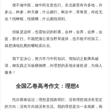
便不做中医，做中药生意也行。东北家里有许多地，许
多山，种参，种天麻，什么都行。树丛中，草堆里，何处无
虫？找蝉蜕，找蜣螂，什么都找得到。
但纵是这样，也需知识的积累，会种，会养，会辨，会
捉，那才行。不能把蒲公英当野草拔掉，也不能不经加工，
就把满地乱爬的蝼蛄卖出去。
我下定决心，努力学习中药知识。驾知识之船乘风破
浪，御实践之马纵横驰骋，向理想的圣地全速前进，为病人
服务！
全国乙卷高考作文：理想4
托尔斯泰说过：理想是指路明灯。没有理想就没有坚定
的方向；没有方向就没有生活。我的理想是当一名画家，画