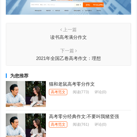
上一篇
读书高考满分作文
下一篇
2021年全国乙卷高考作文：理想
为您推荐
猫和老鼠高考零分作文
高考范文
阅读
(773)
评论(0)
高考零分经典作文:不要叫我猪坚强
高考范文
阅读
(761)
评论(0)