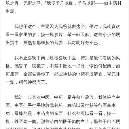
舵之舟，无衔之马。”我便予舟以舵，予马以衔——做中药材
生意。
我想干这个，主要因为我爸就做这个。平时，我就喜欢
看一看家里的参，摸一摸参片，敲一敲天麻。这些小小的硬
疙瘩中，居然有那样多的营养，我对此好奇不已。
我不止喜欢中药，还很喜欢中医，特别是他们看病的风
格。感冒了，咳嗽了，不紧不慢地一把脉，该如何配药，如
何服药，全都告诉你了。那些神秘的中药有股清香，喝完睡
一觉，精气神都有了。
我进一步喜欢中医、中药，是在前年暑假，我体验当中
医。中医们手把手地教我包药，称药以及把脉等行医基本
功，最棒的是，中药房的东西，什么都可以看一看，摸一
摸，甚至闻一闻。那些洁白的骰子似的白芷，那些干巴巴硬