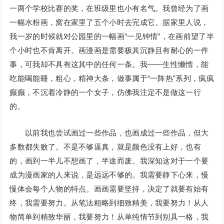
一两个学校比赛的奖，在班级里也小有名气。我曾经为了画
一幅水粉画，窝在家里了五个小时去完成它。据家里人说，
我一岁的时候就对公园里的一幅画“一见钟情”，在画前望了半
个小时也不肯离开。画漫画是需要极其沉静且有耐心的一件
事，可我却不具有这其中的任何一条。我——生性懒惰，能
吃能喝能睡，粗心，精神大条，做事属于“一阵热”系列，疯疯
癫癫，不沉着冷静的一个女子，仿佛我注定不是做这一行
的。
以前我也尝试画过一些作品，也画成过一些作品，但大
多数都失败了。不是不够逼真，就是颜色没有上好，也有
的，画到一半儿不想画了，半途而废。我深知这对于一个要
成为漫画家的人来说，是远远不够的。我需要静下心来，慢
慢体会每个人物的特点。画画需要坚持，决定了就要有始有
终，我需要努力。从笔法粗略到细致精美，我要努力！从人
物简单到精致华丽，我要努力！从单纯情节到别具一格，我