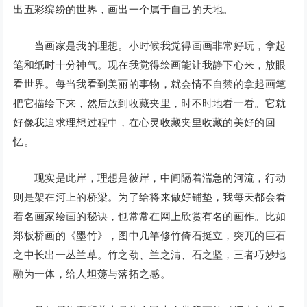
出五彩缤纷的世界，画出一个属于自己的天地。
当画家是我的理想。小时候我觉得画画非常好玩，拿起
笔和纸时十分神气。现在我觉得绘画能让我静下心来，放眼
看世界。每当我看到美丽的事物，就会情不自禁的拿起画笔
把它描绘下来，然后放到收藏夹里，时不时地看一看。它就
好像我追求理想过程中，在心灵收藏夹里收藏的美好的回
忆。
现实是此岸，理想是彼岸，中间隔着湍急的河流，行动
则是架在河上的桥梁。为了给将来做好铺垫，我每天都会看
着名画家绘画的秘诀，也常常在网上欣赏有名的画作。比如
郑板桥画的《墨竹》，图中几竿修竹倚石挺立，突兀的巨石
之中长出一丛兰草。竹之劲、兰之清、石之坚，三者巧妙地
融为一体，给人坦荡与落拓之感。