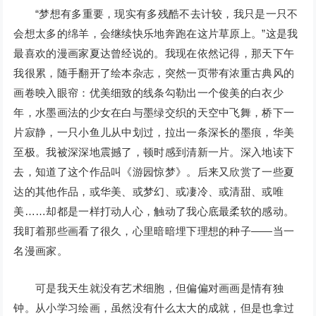
“梦想有多重要，现实有多残酷不去计较，我只是一只不
会想太多的绵羊，会继续快乐地奔跑在这片草原上。”这是我
最喜欢的漫画家夏达曾经说的。我现在依然记得，那天下午
我很累，随手翻开了绘本杂志，突然一页带有浓重古典风的
画卷映入眼帘：优美细致的线条勾勒出一个俊美的白衣少
年，水墨画法的少女在白与墨绿交织的天空中飞舞，桥下一
片寂静，一只小鱼儿从中划过，拉出一条深长的墨痕，华美
至极。我被深深地震撼了，顿时感到清新一片。深入地读下
去，知道了这个作品叫《游园惊梦》。后来又欣赏了一些夏
达的其他作品，或华美、或梦幻、或凄冷、或清甜、或唯
美……却都是一样打动人心，触动了我心底最柔软的感动。
我盯着那些画看了很久，心里暗暗埋下理想的种子——当一
名漫画家。
可是我天生就没有艺术细胞，但偏偏对画画是情有独
钟。从小学习绘画，虽然没有什么太大的成就，但是也拿过