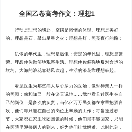
全国乙卷高考作文：理想1
行动是理想的钥匙，空谈是懒惰的体现。理想是美好
的。理想是石，敲出星星之火；理想是灯，照亮夜行的路；
饥饿的年代里，理想是温饱；安定的年代里，理想是繁
荣。理想使你微笑地观察生活。理想使你倔强地反对命运的
坎坷。大海的浪花靠劲风吹起，生活的浪花靠理想鼓起。
看见医生为那些病人尽心尽力的医治，像对待亲人一样
的照顾；像和知己一般在谈天说地……我也看见过医生在自
己的岗位上是多么的负责，当亿亿万万民众都在家里把酒言
欢，他们却只能在自己的岗位上辛勤的工作；每当逢过春
节，大家都在家里吃团圆饭的时候，他们却不能回家，只能
在医院里迎接病人的到来，好为他们排忧解难。此时此刻，