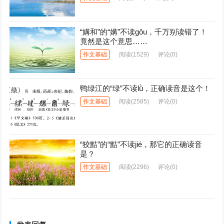
“媾和”的“媾”不读gǒu，千万别读错了！
竟然是这个意思……
作文基础
阅读
(1529)
评论(0)
鸭绿江的“绿”不读lǜ，正确读音是这个！
作文基础
阅读
(2585)
评论(0)
“狡黠”的“黠”不读jié，那它的正确读音
是？
作文基础
阅读
(2296)
评论(0)