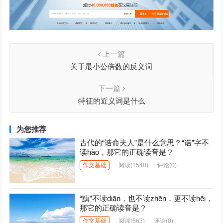
上一篇
关于最小公倍数的反义词
下一篇
特征的近义词是什么
为您推荐
古代的“诰命夫人”是什么意思？“诰”字不
读hào，那它的正确读音是？
作文基础
阅读
(1540)
评论(0)
“黰”不读diān，也不读zhēn，更不读hēi，
那它的正确读音是？
作文基础
阅读
(663)
评论(0)