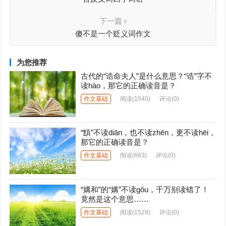
下一篇
傻不是一个贬义词作文
为您推荐
古代的“诰命夫人”是什么意思？“诰”字不
读hào，那它的正确读音是？
作文基础
阅读
(1540)
评论(0)
“黰”不读diān，也不读zhēn，更不读hēi，
那它的正确读音是？
作文基础
阅读
(663)
评论(0)
“媾和”的“媾”不读gǒu，千万别读错了！
竟然是这个意思……
作文基础
阅读
(1529)
评论(0)