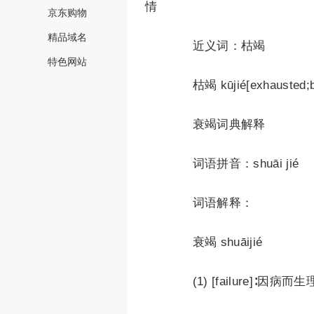
情
京东购物
精品域名
近义词：枯竭
特色网站
枯竭 kūjié[exhausted
衰竭词典解释
词语拼音：shuāi jié
词语解释：
衰竭 shuāijié
(1) [failure]∶因病