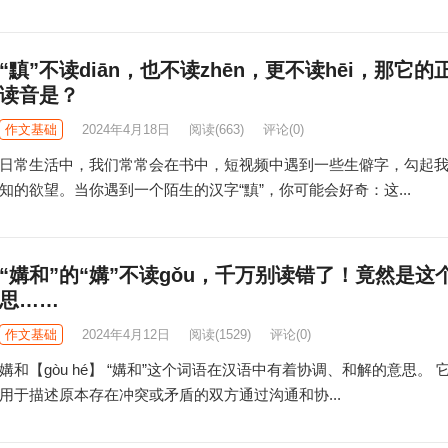
“黰”不读diān，也不读zhēn，更不读hēi，那它的
读音是？
作文基础
2024年4月18日
阅读
(663)
评论(0)
日常生活中，我们常常会在书中，短视频中遇到一些生僻字，勾起
知的欲望。当你遇到一个陌生的汉字“黰”，你可能会好奇：这...
“媾和”的“媾”不读gǒu，千万别读错了！竟然是这
思……
作文基础
2024年4月12日
阅读
(1529)
评论(0)
媾和【gòu hé】 “媾和”这个词语在汉语中有着协调、和解的意思。 
用于描述原本存在冲突或矛盾的双方通过沟通和协...