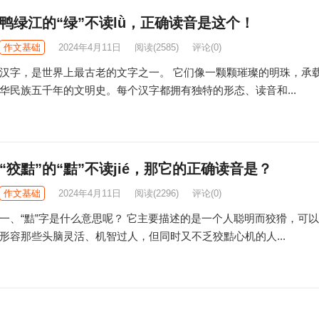
鸭绿江的“绿”不读lǜ，正确读音是这个！
作文基础
2024年4月11日
阅读
(2585)
评论(0)
汉字，是世界上最古老的文字之一。 它们像一颗颗璀璨的明珠，承
华民族五千年的文明史。每个汉字都拥有独特的形态、读音和...
“狡黠”的“黠”不读jié，那它的正确读音是？
作文基础
2024年4月11日
阅读
(2296)
评论(0)
一、“黠”字是什么意思呢？ 它主要描述的是一个人聪明而狡猾，可
形容那些头脑灵活、机智过人，但同时又不乏狡黠心机的人...