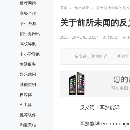
推荐网站
首页
作文基础
关于前所未闻的反义
商务合作
关于前所未闻的反
学科资源
招生办网站
2023年10月14日 23:17
阅读
(531)
评论(
高校导航
中小学导航
反义词：耳熟能详 耳熟能详 ěrshú-né
生活服务
娱乐休闲
其他类别
自媒体
AI工具
反义词：耳熟能详
推荐软件
耳熟能详 ěrshú-néngxiáng[h
淘宝天猫