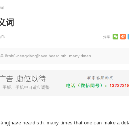
词
义词
0)
ngxiáng[have heard sth. many times…
ave heard sth. many times that one can make a deta