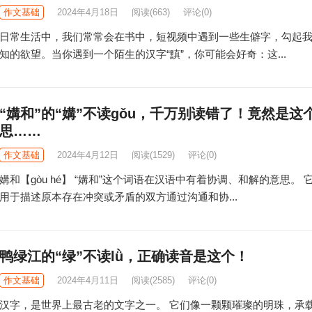
作文基础
2024年4月18日
阅读
(663)
评论(0)
日常生活中，我们常常会在书中，短视频中遇到一些生僻字，勾起
知的欲望。当你遇到一个陌生的汉字“黰”，你可能会好奇：这...
“媾和”的“媾”不读gǒu，千万别读错了！竟然是这
思……
作文基础
2024年4月12日
阅读
(1529)
评论(0)
媾和【gòu hé】 “媾和”这个词语在汉语中有着协调、和解的意思。 
用于描述原本存在冲突或矛盾的双方通过沟通和协...
鸭绿江的“绿”不读lǜ，正确读音是这个！
作文基础
2024年4月11日
阅读
(2585)
评论(0)
汉字，是世界上最古老的文字之一。 它们像一颗颗璀璨的明珠，承