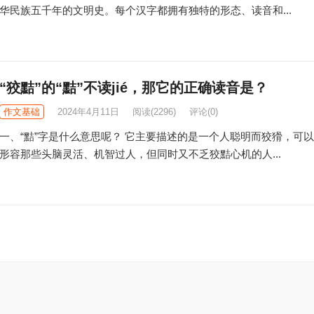
华民族五千年的文明史。每个汉字都拥有独特的形态、读音和...
“狡黠”的“黠”不读jié，那它的正确读音是？
作文基础
2024年4月11日
阅读
(2296)
评论(0)
一、“黠”字是什么意思呢？ 它主要描述的是一个人聪明而狡猾，可
形容那些头脑灵活、机智过人，但同时又不乏狡黠心机的人...