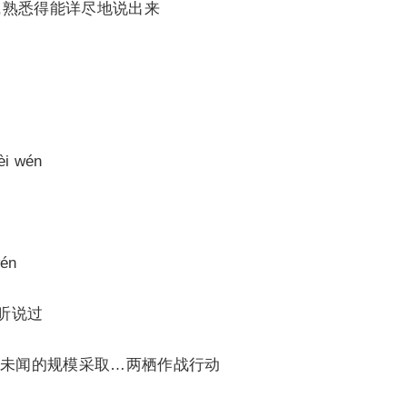
朵听得多了,熟悉得能详尽地说出来
 wén
én
有听说过
闻的规模采取…两栖作战行动