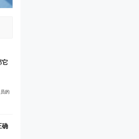
那它
官员的
正确