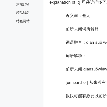
explanation of it] 耳
京东购物
精品域名
近义词：暂无
特色网站
前所未闻词典解释
词语拼音：qián suǒ wèi
词语解释：
前所未闻 qiánsuǒwèiw
[unheard-of] 从来没
很快可能有必要以前所未