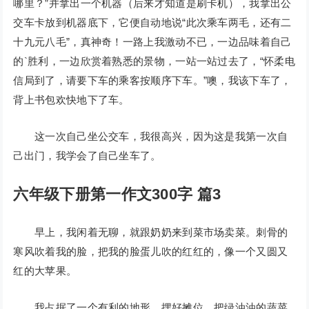
哪里？”并拿出一个机器（后来才知道是刷卡机），我拿出公
交车卡放到机器底下，它便自动地说“此次乘车两毛，还有二
十九元八毛”，真神奇！一路上我激动不已，一边品味着自己
的`胜利，一边欣赏着熟悉的景物，一站一站过去了，“怀柔电
信局到了，请要下车的乘客按顺序下车。”噢，我该下车了，
背上书包欢快地下了车。
这一次自己坐公交车，我很高兴，因为这是我第一次自
己出门，我学会了自己坐车了。
六年级下册第一作文300字 篇3
早上，我闲着无聊，就跟奶奶来到菜市场卖菜。刺骨的
寒风吹着我的脸，把我的脸蛋儿吹的红红的，像一个又圆又
红的大苹果。
我占据了一个有利的地形，摆好摊位，把绿油油的蔬菜