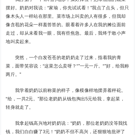
摆好。奶奶对我说：“家瑜，你先试试看！”我点了点头，但只
像木头人一样站在那里。菜市场上叫卖的人有很多，但我却
像含苞的花朵一样羞答答的。眼看着许多人在我的摊位面前
走过，却从未看我一眼，我有些焦急。最后，我终于敢小声
地叫卖起来。
突然，一个白发苍苍的老奶奶走了过来，指着我的青
菜，面带笑容说：“这菜怎么卖呀？“”一元一斤。“”好，给我称
两斤。”
我学着奶奶以前称菜的样子，像模像样地摆弄着秤砣。
“给，一共2元。”那位老奶奶从钱包掏出5元给我，拿起菜，
转身就走了。
我拿起钱高兴地对奶奶说：“奶奶，那位老奶奶没等我找
钱，我们白白赚了3元！“奶奶不但不高兴，还狠狠地批评了