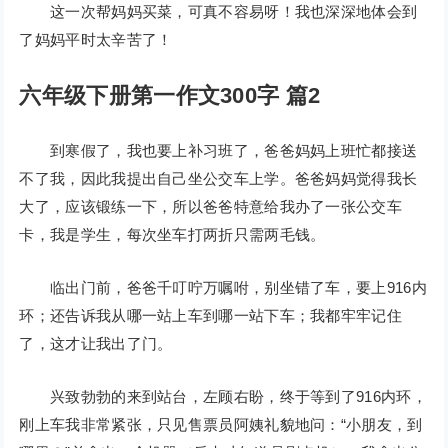
这一次帮妈妈买菜，可真不容易呀！我也深深地体会到
了妈妈平时太辛苦了！
六年级下册第一作文300字 篇2
到寒假了，我也要上补习班了，爸爸妈妈上班忙都接送
不了我，因此我提出自己坐公交车上学。爸爸妈妈觉得我长
大了，应该锻练一下，所以爸爸特意给我办了一张公交车
卡，我是学生，每次坐车打两折只需两毛钱。
临出门前，爸爸千叮咛万嘱咐，别坐错了车，要上916内
环；还告诉我从哪一站上车到哪一站下车；我都牢牢记住
了，这才让我出了门。
兴致勃勃的来到站台，左顾右盼，终于等到了916内环，
刚上车我非常紧张，只见售票员阿姨礼貌地问：“小朋友，到