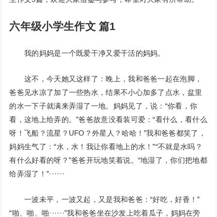
六年级小学生作文 篇1
我的妈妈是一个既爱干净又爱干活的妈妈。
这不，今天她又这样了：晚上，我和爸爸一起在泡脚，
爸爸见水凉了加了一些热水，结果不小心加多了点水，盆里
的水一下子就满来弄湿了一地。妈妈见了，说：“你看，你
看，这地上给弄的。”爸爸故意没看装可爱：“看什么，看什么
呀！飞船？流星？UFO？外星人？哈哈！”我和爸爸都笑了，
妈妈生气了：“水，水！我让你看地上的水！”“不就是水吗？
有什么好看的呀？”爸爸开玩地笑着说。“地湿了，你们把地都
给弄湿了！”······
一波未平，一波又起，又是我和爸爸：“好吃，好香！”
“啪、啪、啪······”我和爸爸坐在沙发上吃着瓜子，妈妈在旁