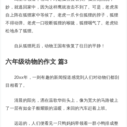
妙，就逃回家中，因为这样鹰就攻击不到了。可是，老虎亲
自上阵在狐狸家中等候了。老虎一爪卡住狐狸的脖子，狐狸
不得动弹。老虎一口咬断狐狸的喉咙，狐狸咽气了。老虎轻
松地杀了狐狸。
自从狐狸死后，动物王国有恢复了往日的平静！
六年级动物的作文 篇3
20xx年，一则有趣的新闻报道感觉到人们对动物们都刮
目相看了。
清晨的阳光，洒在温歌华街头上，像为宽大的马路镀上
了一层有如金子般耀眼的温暖，来回的汽车赶着上班。
远远的，人们便看见一只鸭妈妈带领着一群小鸭排成整