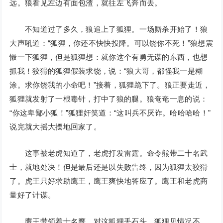
远。狼看见左边有面包渣，就往左飞奔而去。
不知道过了多久，狼追上了狐狸。一场厮杀开始了！狼
大声吼道：“狐狸，你还不快快投降。可以饶你不死！”狼想震
慑一下狐狸，但是狐狸想：就你这个有勇无谋的东西，也想
抓我！狡猾的狐狸假装求饶，说：“狼大哥，都怪我一是糊
涂。求你饶我的小命吧！”接着，狐狸跪下了。狼正要走近，
狐狸就发射了一根毒针，打中了狼的腿。狼奄奄一息的说：
“你这卑鄙小狐！”狐狸奸笑道：“这叫兵不厌诈。哈哈哈哈！”
说完就大摇大摆地回家了。
这事被老虎知道了，老虎打发雷霆。命令熊带二十名武
士，就地处决！但是最后还是以失败告终，因为狐狸太狡猾
了。虎王只好求助鹰王，鹰王爽快地答应了。鹰王和老虎商
量好了计谋。
鹰王带领着十名鹰，对这狐狸丢石头。狐狸见情况不