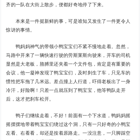
齐的一队在大街上散步，便都好奇地停了下来。
本来是一件挺新鲜的事，可是谁知又发生了一件更令人
惊讶的事情。
鸭妈妈神气的带领小鸭宝宝们不紧不慢地走着。忽然，
马路中开来了一辆快速行驶的劳斯莱斯向驶来，开车的司机
显然是大老板，胳膊里还夹着一个文件包，肯定是有重要的
会议，他一凝神发现了鸭宝宝们，及时刹生了车，只见车的
惯性把车拖了几米远。差点撞上人行道，吓得老板出了一身
冷汗，好险啊！只差一点就压到了鸭宝宝，他等鸭队走开
后，这才把刹车松开。
鸭子们继续走着，不好！前面有一个下水道，鸭妈妈摇
摇摆摆地带着鸭宝宝们绕过这个洞，只有一只好奇的小鸭宝
左看、右看看，却还是按着原路走。一没注意，一只脚踩空