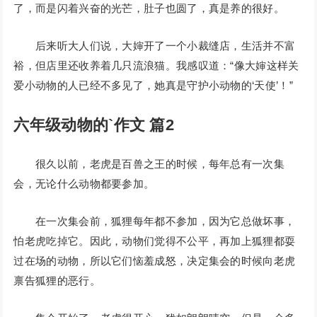
了，而是闪着兴奋的光芒，肚子也圆了，真是养的很好。
后来听大人们说，大婶开了一个小裁缝店，生活并不富
裕，但店里还收养着几只流浪猫。我感叹道：“像大婶这样关
爱小动物的人已经不多见了，她真是守护小动物的‘天使’！”
六年级动物的`作文 篇2
很久以前，老虎是百兽之王的时候，每年总有一次集
会，无论什么动物都要参加。
在一次集会前，狐狸每年都不参加，因为它总做坏事，
怕老虎吃掉它。因此，动物们觉得不公平，再加上狐狸都耍
过在场的动物，所以它们恼羞成怒，决定集会的时候向老虎
禀告狐狸的恶行。