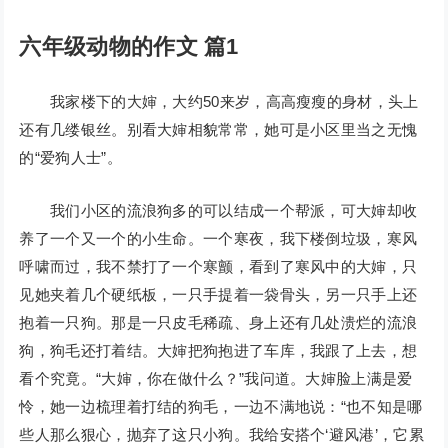
六年级动物的作文 篇1
我家楼下的大婶，大约50来岁，高高瘦瘦的身材，头上
还有几缕银丝。别看大婶相貌常常，她可是小区里当之无愧
的“爱狗人士”。
我们小区的流浪狗多的可以结成一个帮派，可大婶却收
养了一个又一个的小生命。一个寒夜，我下楼倒垃圾，寒风
呼啸而过，我不禁打了一个寒颤，看到了寒风中的大婶，只
见她夹着几个硬纸板，一只手提着一袋骨头，另一只手上还
抱着一只狗。那是一只皮毛稀疏、身上还有几处溃烂的流浪
狗，狗毛还打着结。大婶把狗抱进了车库，我跟了上去，想
看个究竟。“大婶，你在做什么？”我问道。大婶脸上满是爱
怜，她一边梳理着打结的狗毛，一边不满地说：“也不知是哪
些人那么狠心，抛弃了这只小狗。我给安搭个‘避风港’，它累