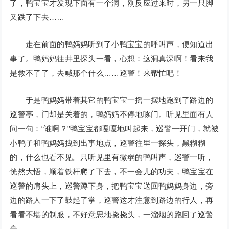
了，鸭宝宝才发现下面有一个洞，刚反应过来时，另一只脚
又跌了下去……
走在前面的鸭妈妈听到了小鸭宝宝的呼叫声，便知道出
事了。鸭妈妈往井里探头一看，心想：这洞真深啊！看来我
是救不了了，去喊那个什么……巡警！来帮忙吧！
于是鸭妈妈带着其它的鸭宝宝一摇一摆地跑到了路边的
巡警亭，门却是关着的，鸭妈妈不停地啄门。听见里面有人
问一句：“谁啊？”鸭宝宝都嘎嗄地叫起来，巡警一开门，就被
小鸭子和鸭妈妈拽到出事地点，巡警往里一探头，黑糊糊
的，什么也看不见。只听见里有微弱的鸭叫声，巡警一听，
恍然大悟，顺着铁杆爬了下去，不一会儿的功夫，鸭宝宝在
巡警的肩头上，巡警蹲下身，把鸭宝宝送回鸭妈妈身边，旁
边的路人一下了鼓起了掌，巡警这才注意到路边的行人，再
看看不堪的制服，不好意思地挠挠头，一溜烟的跑回了巡警
亭。