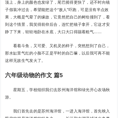
顶上，身上的颜色也发绿了，尾巴摇得更快了，还不时向镜
子假装冲过去，希望能把这个“敌人”吓跑，可是没有半点效
果，大概是气晕了的缘故，它竟然把自己的树给撞到了，看
到这个情景，我笑得前仰后合，连忙把镜子拿开，它这才安
静了下来，轻轻地卧在水底，大口大口得踹着粗气……
看着斗鱼，又可爱、又机灵的样子，突然想到了自己，
那水缸里气红的小脸不正是平时的自己嘛，以后我可再不能
这样无故生气发火了。
六年级动物的作文 篇5
星期五，学校组织我们去苏州海洋馆和绿光开心农场秋
游。
我们首先去的是苏州海洋馆，一进入海洋馆，首先映入