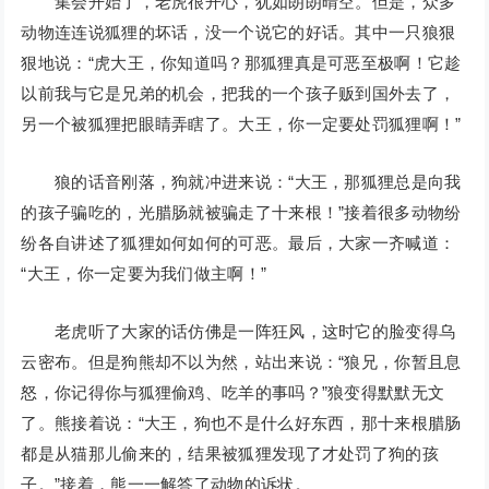
集会开始了，老虎很开心，犹如朗朗晴空。但是，众多
动物连连说狐狸的坏话，没一个说它的好话。其中一只狼狠
狠地说：“虎大王，你知道吗？那狐狸真是可恶至极啊！它趁
以前我与它是兄弟的机会，把我的一个孩子贩到国外去了，
另一个被狐狸把眼睛弄瞎了。大王，你一定要处罚狐狸啊！”
狼的话音刚落，狗就冲进来说：“大王，那狐狸总是向我
的孩子骗吃的，光腊肠就被骗走了十来根！”接着很多动物纷
纷各自讲述了狐狸如何如何的可恶。最后，大家一齐喊道：
“大王，你一定要为我们做主啊！”
老虎听了大家的话仿佛是一阵狂风，这时它的脸变得乌
云密布。但是狗熊却不以为然，站出来说：“狼兄，你暂且息
怒，你记得你与狐狸偷鸡、吃羊的事吗？”狼变得默默无文
了。熊接着说：“大王，狗也不是什么好东西，那十来根腊肠
都是从猫那儿偷来的，结果被狐狸发现了才处罚了狗的孩
子。”接着，熊一一解答了动物的诉状。