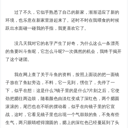
过了不久，它似乎熟悉了自己的新家，渐渐适应了新的
环境，也乐意在新家里游起来了。还时不时在我喂食的时候
跃出水面碰一碰我的手指，我更喜欢它了。
没几天我对它的名字产生了好奇，为什么这么一条漂亮
的鱼要叫斗鱼呢，它怎么斗呢?一次偶然的机会，我终于揭开
了这个谜团。
我在网上查了关于斗鱼的资料，按照上面说的把一面镜
子放在了鱼缸旁边，不料，它一见到，愣住了，先停了一
下，似乎在想：这是什么?镜子里的是什么?片刻之后，它使
劲把腮往两边鼓，随着颜色由淡红变成了深红色，两个腮圆
滚滚的，尾巴也在不听的摆动着，似乎在向镜子里的它宣
战，这时，它看见镜子里也出现一个气鼓鼓的鱼，不免有些
生气，两只眼睛瞪得溜圆的，腮上的深红色已经蔓延到了头