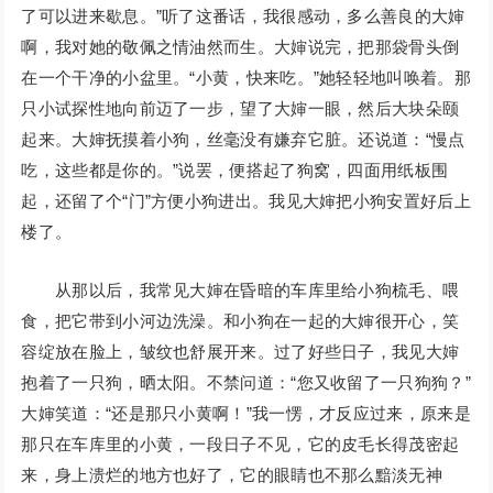
了可以进来歇息。”听了这番话，我很感动，多么善良的大婶
啊，我对她的敬佩之情油然而生。大婶说完，把那袋骨头倒
在一个干净的小盆里。“小黄，快来吃。”她轻轻地叫唤着。那
只小试探性地向前迈了一步，望了大婶一眼，然后大块朵颐
起来。大婶抚摸着小狗，丝毫没有嫌弃它脏。还说道：“慢点
吃，这些都是你的。”说罢，便搭起了狗窝，四面用纸板围
起，还留了个“门”方便小狗进出。我见大婶把小狗安置好后上
楼了。
从那以后，我常见大婶在昏暗的车库里给小狗梳毛、喂
食，把它带到小河边洗澡。和小狗在一起的大婶很开心，笑
容绽放在脸上，皱纹也舒展开来。过了好些日子，我见大婶
抱着了一只狗，晒太阳。不禁问道：“您又收留了一只狗狗？”
大婶笑道：“还是那只小黄啊！”我一愣，才反应过来，原来是
那只在车库里的小黄，一段日子不见，它的皮毛长得茂密起
来，身上溃烂的地方也好了，它的眼睛也不那么黯淡无神