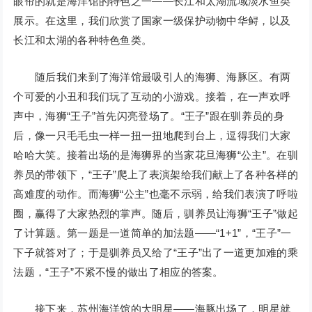
眼帘的就是海洋馆的特色之一——长江和太湖流域淡水鱼类
展示。在这里，我们欣赏了国家一级保护动物中华鲟，以及
长江和太湖的各种特色鱼类。
随后我们来到了海洋馆最吸引人的海狮、海豚区。有两
个可爱的小丑和我们玩了互动的小游戏。接着，在一声欢呼
声中，海狮“王子”首先闪亮登场了。“王子”跟在驯养员的身
后，像一只毛毛虫一样一扭一扭地爬到台上，逗得我们大家
哈哈大笑。接着出场的是海狮界的当家花旦海狮“公主”。在驯
养员的带领下，“王子”爬上了表演架给我们献上了各种各样的
高难度的动作。而海狮“公主”也毫不示弱，给我们表演了呼啦
圈，赢得了大家热烈的掌声。随后，驯养员让海狮“王子”做起
了计算题。第一题是一道简单的加法题——“1+1”，“王子”一
下子就答对了；于是驯养员又给了“王子”出了一道更加难的乘
法题，“王子”不紧不慢的做出了相应的答案。
接下来，苏州海洋馆的大明星——海豚出场了，明星就