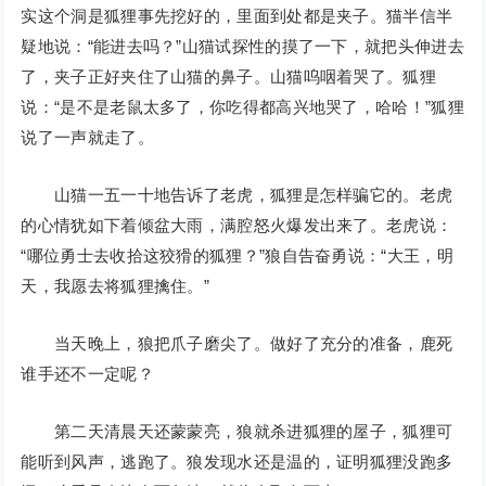
实这个洞是狐狸事先挖好的，里面到处都是夹子。猫半信半
疑地说：“能进去吗？”山猫试探性的摸了一下，就把头伸进去
了，夹子正好夹住了山猫的鼻子。山猫呜咽着哭了。狐狸
说：“是不是老鼠太多了，你吃得都高兴地哭了，哈哈！”狐狸
说了一声就走了。
山猫一五一十地告诉了老虎，狐狸是怎样骗它的。老虎
的心情犹如下着倾盆大雨，满腔怒火爆发出来了。老虎说：
“哪位勇士去收拾这狡猾的狐狸？”狼自告奋勇说：“大王，明
天，我愿去将狐狸擒住。”
当天晚上，狼把爪子磨尖了。做好了充分的准备，鹿死
谁手还不一定呢？
第二天清晨天还蒙蒙亮，狼就杀进狐狸的屋子，狐狸可
能听到风声，逃跑了。狼发现水还是温的，证明狐狸没跑多