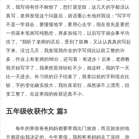
天，我写得有些不耐烦了，想打退堂鼓，这几天的字都没认
真写，老师发现这个问题后，就语重心长地对我说：“写字可
不是一学就会，要慢慢地学，要用心去学，现在首先是要把
一些基本笔画写纯熟些，再多加练习，以后写字就会事半功
倍了。”我听了老师的话后，受到了鼓舞，又认认真真的写起
字来。没过几天，我发现我作业的字写得比以前工整的许
多，作业上有老师的98分，还写着：有进步！后来，老师教
我开始写字了，我果然觉得轻松不少，就这样，我的字一天
比一天进步。补习班的日子结束了，我拿以前的字和现在比
较，字的变化确实很大，我欣喜若狂，虽然谈不上漂亮，但
变工整了。在这寒假的收获还真不小。
五年级收获作文 篇3
每年的寒假爸爸妈妈都要带我出门旅游，而且旅游的地
方都是由我决定的。今年寒假，我和爸爸妈妈去了深圳，游