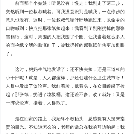
前面那个小姑娘！听见没有！慢走！我刚走了两三步，
突然听到一位叔叔喊着。可我没意识到是喊我，一点停步的
意思也没有。这时，一位叔叔气喘吁吁地跑过来，以命令的
口吻喊到：快点把那张纸捡起来！我看到了刚刚扔掉的那张
雪糕纸，这时，周围的人把我围了个圈。让我当着这么多人
的面捡纸？我的脸涨红了，被我扔掉的那张纸仿佛更加刺眼
了。
这时，妈妈生气地发话了：还不快去捡，还是三道杠的
小干部呢！就是，人人都这样，那还创建什么卫生城市呀！
人群中发出了议论声。我红着脸，低着头，在众目睽睽下捡
起了那张纸，扔进了垃圾桶。这还差不多。改了就好！又是
一阵议论声。接着，人群散了。
走在回家的路上，我始终不敢抬头，总感觉有人投来指
责的目光。不知道怎么的，老师的话总在我的耳边响起：我