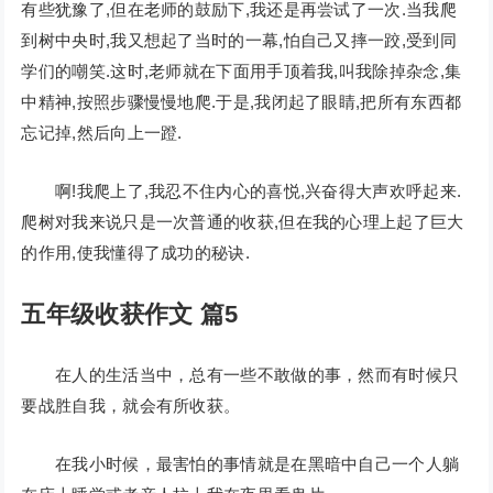
有些犹豫了,但在老师的鼓励下,我还是再尝试了一次.当我爬
到树中央时,我又想起了当时的一幕,怕自己又摔一跤,受到同
学们的嘲笑.这时,老师就在下面用手顶着我,叫我除掉杂念,集
中精神,按照步骤慢慢地爬.于是,我闭起了眼睛,把所有东西都
忘记掉,然后向上一蹬.
啊!我爬上了,我忍不住内心的喜悦,兴奋得大声欢呼起来.
爬树对我来说只是一次普通的收获,但在我的心理上起了巨大
的作用,使我懂得了成功的秘诀.
五年级收获作文 篇5
在人的生活当中，总有一些不敢做的事，然而有时候只
要战胜自我，就会有所收获。
在我小时候，最害怕的事情就是在黑暗中自己一个人躺