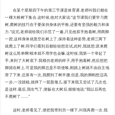
在某个星期四下午的第三节课是体育课.老师叫我们都在
一棵大榕树下集合.这时候,他对大家说:”这节课我们要学习爬
树,爬树的技巧在于要保持身体的平衡,还要有坚强的毅力和体
力.”说完,老师就给我们示范了一遍,只见他双手抱着树,用两脚
一蹬,这样身体就悬空在树上了,保持着这种姿势,老师三两下
就爬上了树.同学们看到后都纷纷想尝试,此时,我就想:原来爬
树这么简单啊!根本就不用学也会嘛.这时候,我第一个举起了
手,来到了大树底下.我模仿老师的样子,用手抱着树,然后想把
脚踏在树上.可是我的脚总是不听使唤,刚踏上树就不由自主地
滑了下来.总算有一次,我爬到了树半腰,但是,我的脚刚想迈高
一步,一没踏稳,就摔了一屁股墩儿.接下来我又尝试了几次也
是这样.最后,我生气了,便躲在大树后,狠狠地说:”我以后再也
不爬树了……”
这时,老师看见了,便把我带到另一棵下,叫我再爬一次.我