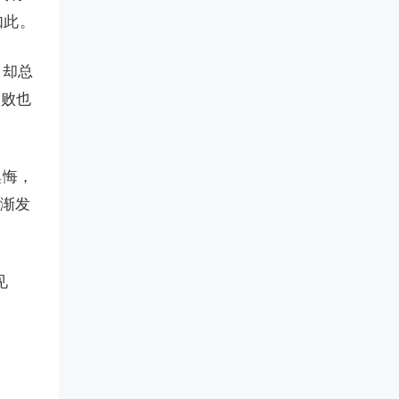
如此。
，却总
失败也
懊悔，
渐渐发
见