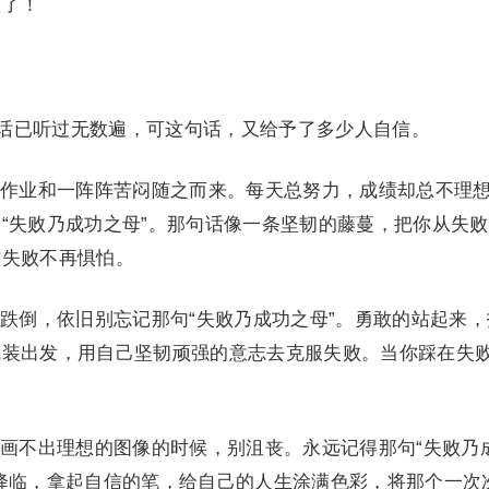
傲了！
话已听过无数遍，可这句话，又给予了多少人自信。
业和一阵阵苦闷随之而来。每天总努力，成绩却总不理
“失败乃成功之母”。那句话像一条坚韧的藤蔓，把你从失
对失败不再惧怕。
倒，依旧别忘记那句“失败乃成功之母”。勇敢的站起来，
武装出发，用自己坚韧顽强的意志去克服失败。当你踩在失
不出理想的图像的时候，别沮丧。永远记得那句“失败乃
降临，拿起自信的笔，给自己的人生涂满色彩，将那个一次