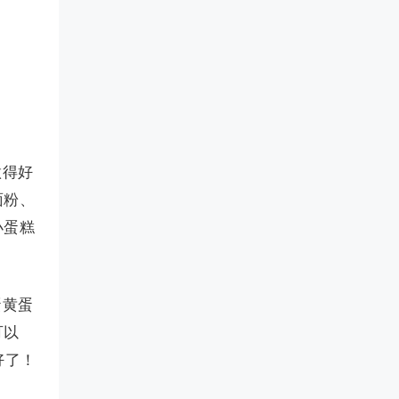
做得好
面粉、
小蛋糕
蛋黄蛋
可以
好了！