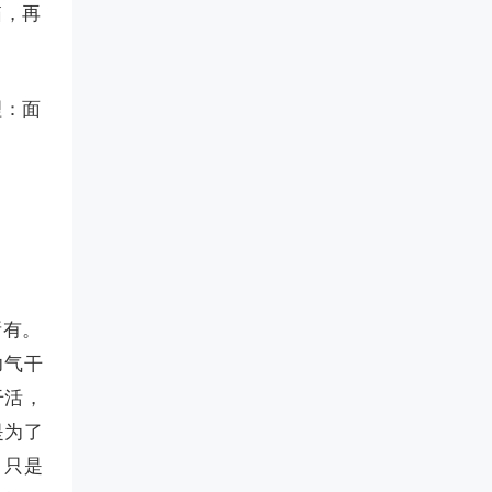
箱，再
理：面
所有。
力气干
干活，
是为了
，只是