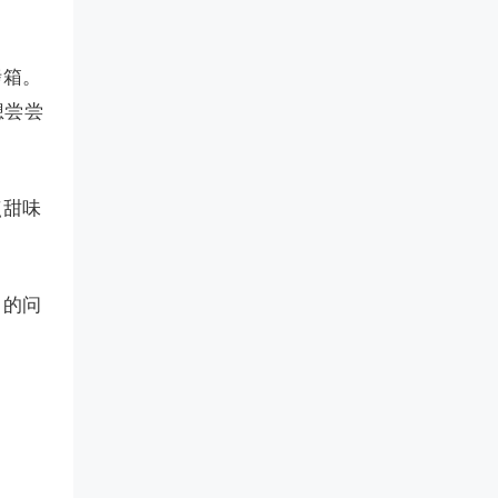
烤箱。
想尝尝
点甜味
中的问