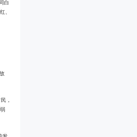
同白
、红、
故
村民，
的弱
的发