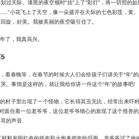
样划过天际。漆黑的夜空顿时“挂”上了“彩灯”，将一切照的如
……”小花飞上了天空，像一朵盛开在天际的七色彩莲，黄
中回旋，好美。我被美丽的夜空吸引住了。
年了，我真高兴。
5
看春晚等，在春节的时候大人们会给孩子们讲关于“年”的
哭。事情是这样的，就让我给你讲一件这个“年”的故事吧!
村子里出现了一个怪物，它长得其丑无比，经常出来吓
子对面住着一位老爷爷，这位老爷爷细心的发现了这个怪兽
耳的声音.
材料发明红色的纸布和火炮来把年给吓跑，老爷爷试了他