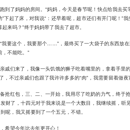
到了妈妈的房间。“妈妈，今天是春节呢！快点给我去买零
功”下起了床，对我说“：还早着呢，超市还们有开门呢！”我
算起来吗？”终于妈妈带了我去了超市。
我要这个，我要那个……”，最终买了一大袋子的东西放在
前，不能吃。”
戚们来了，我像一头饥饿的狮子吃着嘴里的，拿着手里
灭了，不过亲戚们也跟了我许许多多的“肉”，我需要留着做夜
抢红包，三、二、一开始，我用尽了吃奶的力气，终于
元发财了，十四元对于我来说是一个大数目，我继续摇，听
摇到呢，我又摇要到了一个五元，不错。
希望今年比去年更开心！