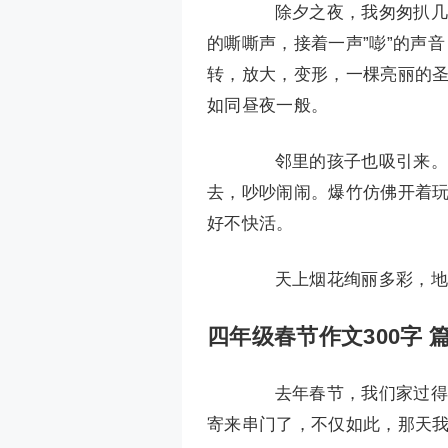
除夕之夜，我匆匆扒几口
的嘶嘶声，接着一声”嘭”的声
转，放大，变形，一棵亮丽的
如同昼夜一般。
邻里的孩子也吸引来。他
去，吵吵闹闹。爆竹仿佛开着
好不快活。
天上烟花绚丽多彩，地
四年级春节作文300字 篇
去年春节，我们家过得那
寄来串门了，不仅如此，那天我