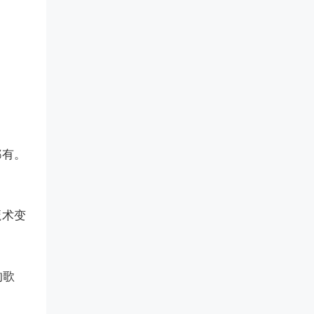
都有。
。
魔术变
的歌