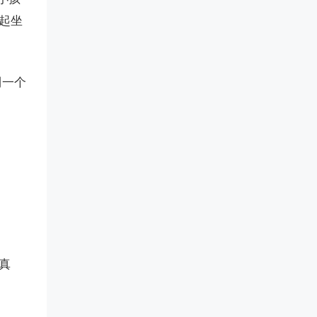
起坐
到一个
真