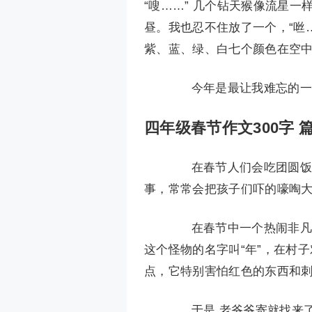
“嗖……” 几个钻天猴像流星一
昼。我也忍不住放了一个，“咝
紫、蓝、绿、白七个颜色在空
今年是最让我难忘的一
四年级春节作文300字 篇
在春节人们会吃团圆饭，
事，常常会把孩子们吓的嚎啕大
在春节中一个热闹非凡的
这个怪物的名字叫“年”，在村
点，它特别害怕红色的东西和刺
于是,老爷爷寄就找来了