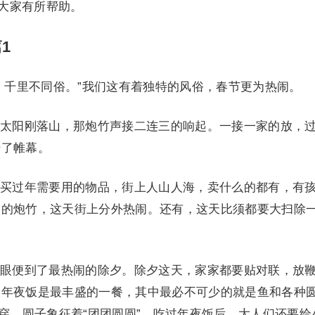
对大家有所帮助。
1
千里不同俗。”我们这有着独特的风俗，春节更为热闹。
阳刚落山，那炮竹声接二连三的响起。一接一家的放，
开了帷幕。
过年需要用的物品，街上人山人海，卖什么的都有，有
欢的炮竹，这天街上分外热闹。还有，这天比须都要大扫除
便到了最热闹的除夕。除夕这天，家家都要贴对联，放
。年夜饭是最丰盛的一餐，其中最必不可少的就是鱼和各种
愁穿，圆子象征着“团团圆圆”。吃过年夜饭后，大人们还要给