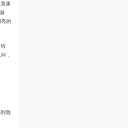
阵急速
，旋
明亮的
来转
又叫，
都到我