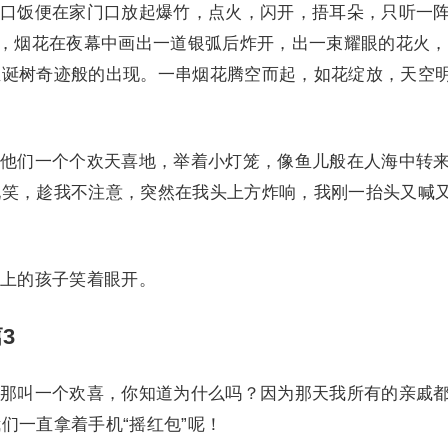
饭便在家门口放起爆竹，点火，闪开，捂耳朵，只听一
音，烟花在夜幕中画出一道银弧后炸开，出一束耀眼的花火
圣诞树奇迹般的出现。一串烟花腾空而起，如花绽放，天空
们一个个欢天喜地，举着小灯笼，像鱼儿般在人海中转
玩笑，趁我不注意，突然在我头上方炸响，我刚一抬头又喊
上的孩子笑着眼开。
3
叫一个欢喜，你知道为什么吗？因为那天我所有的亲戚
们一直拿着手机“摇红包”呢！