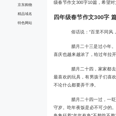
级春节作文300字10篇，希望
京东购物
精品域名
四年级春节作文300字 篇
特色网站
俗话说：“百里不同风，
腊月二十三是过小年。太
喜庆也越来越浓了，给过年拉
腊月二十四，家家都去买
最喜欢的玩具，有男孩子们喜
不论什么都要弄干净。
腊月二十四一过，一眨眼
守岁。吃年夜饭是必不可少的
鱼象征着“年年有鱼”不愁吃不