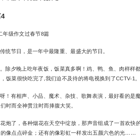
4
年级作文过春节8篇
统节日，是一年中最隆重、最盛大的节日。
除夕晚上吃年夜饭，饭菜真多啊！鸡、鸭、鱼、肉样样
饭菜很快吃完了,我们迫不及待的将电视换到了CCTV-1
！有相声、小品、魔术、杂技、歌舞表演，最好看的是
我们时而全神贯注时而捧腹大笑。
花炮了，各种烟花在天空中绽放，那声音组成了一首欢快
有的像点点碎金；还有的像彩虹一样发出五颜六色的光……