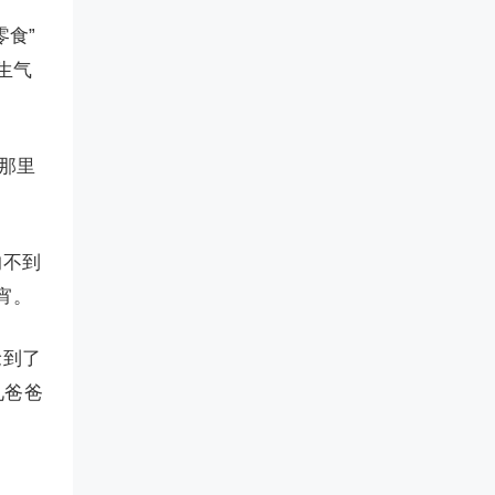
食”
生气
那里
的不到
宵。
抢到了
见爸爸