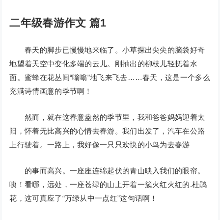
二年级春游作文 篇1
春天的脚步已慢慢地来临了。小草探出尖尖的脑袋好奇
地望着天空中变化多端的云儿。刚抽出的柳枝儿轻抚着水
面。蜜蜂在花丛间“嗡嗡”地飞来飞去……春天，这是一个多么
充满诗情画意的季节啊！
然而，就在这春意盎然的季节里，我和爸爸妈妈迎着太
阳，怀着无比高兴的心情去春游。我们出发了，汽车在公路
上行驶着。一路上，我好像一只只欢快的小鸟为去春游
的事而高兴。一座座连绵起伏的青山映入我们的眼帘。
咦！看哪，远处，一座苍绿的山上开着一簇火红火红的.杜鹃
花，这可真应了“万绿从中一点红”这句话啊！