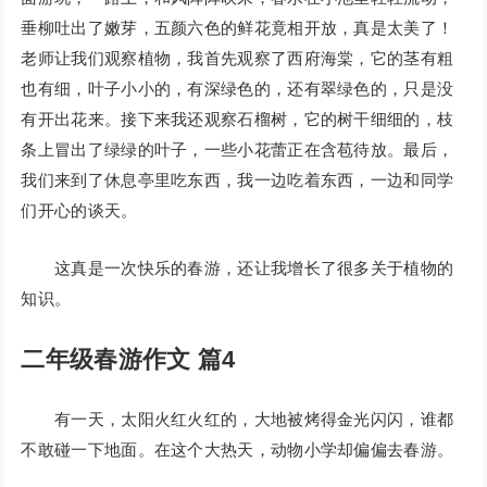
垂柳吐出了嫩芽，五颜六色的鲜花竟相开放，真是太美了！
老师让我们观察植物，我首先观察了西府海棠，它的茎有粗
也有细，叶子小小的，有深绿色的，还有翠绿色的，只是没
有开出花来。接下来我还观察石榴树，它的树干细细的，枝
条上冒出了绿绿的叶子，一些小花蕾正在含苞待放。最后，
我们来到了休息亭里吃东西，我一边吃着东西，一边和同学
们开心的谈天。
这真是一次快乐的春游，还让我增长了很多关于植物的
知识。
二年级春游作文 篇4
有一天，太阳火红火红的，大地被烤得金光闪闪，谁都
不敢碰一下地面。在这个大热天，动物小学却偏偏去春游。