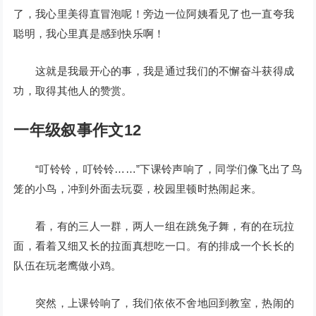
了，我心里美得直冒泡呢！旁边一位阿姨看见了也一直夸我
聪明，我心里真是感到快乐啊！
这就是我最开心的事，我是通过我们的不懈奋斗获得成
功，取得其他人的赞赏。
一年级叙事作文12
“叮铃铃，叮铃铃……”下课铃声响了，同学们像飞出了鸟
笼的小鸟，冲到外面去玩耍，校园里顿时热闹起来。
看，有的三人一群，两人一组在跳兔子舞，有的在玩拉
面，看着又细又长的拉面真想吃一口。有的排成一个长长的
队伍在玩老鹰做小鸡。
突然，上课铃响了，我们依依不舍地回到教室，热闹的