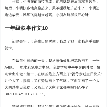
开始，小明在前面拉着线，他的妹妹在后面端着风筝，
然后，小明快步地奔跑起来。风筝缓缓地升起来了，小明边
跑边放线，风筝飞得越来越高。小朋友玩得很开心呀!
一年级叙事作文10
记得去年，母亲生日的时候，我送了她一张我亲手做的
贺卡。
在母亲生日的前一天，我从家偷偷地把花边剪刀、一张
A4纸、一把水彩笔塞进书包。我趁学校中午午休的时候，快
点拿出来做：第一，在纸的最上方写上了“祝母亲过生日快乐”
几个大字，接着，又在旁边画上了气球，下面又画了一个大
大的过生日蛋糕，又画上了大家全家都在唱“HAPPY
BIRTHDAY TO YOU！”。
等老妈回家时，我将我亲手做的贺卡送给她，她一看到