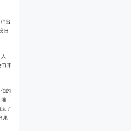
“种出
没日
的人
他们开
伯伯的
了堆，
的泼了
野果