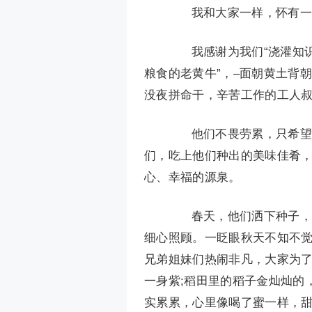
我和大家一样，怀有一
我感谢为我们“浇灌知识的
粮食的老黄牛”，–面朝黄土背朝
没夜拼命干，辛苦工作的工人
他们不畏劳累，只希望能
们，吃上他们种出的美味佳肴
心、幸福的源泉。
春天，他们洒下种子，种
细心照顾。一眨眼秋天不知不
兄弟姐妹们热闹非凡，大家为
一身紫;稻田里的稻子金灿灿的
实累累，心里像喝了蜜一样，