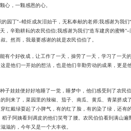
颗心，一颗感恩的心。
园丁”–蜡炬成灰泪始干，无私奉献的老师;我感谢为我们
天，辛勤耕耘的农民伯伯;我感谢为我们“造车建房的蜜蜂”–
叔叔。然而，我最要感谢的就是农民伯伯了。
有个好收成，让工作了一天，操劳了一天，学习了一天
，这是他们一开始的想法，也是他们辛勤劳动的成果，更是
子娃娃便好好地睡了一觉，睡梦中，他们感受到了农民
觉的到来了，菜园里的辣椒、茄子、南瓜、黄瓜、青菜挤成
了穿红戴绿耍起了小脾气，有的红了脸，有的染了绿，还有
，稻子阿姨看到调皮的他们笑弯了腰。农民伯伯看到满山遍
甜滋滋的，今年又是一个大丰收。