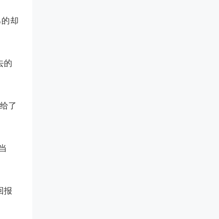
己的却
去的
给了
当
回报