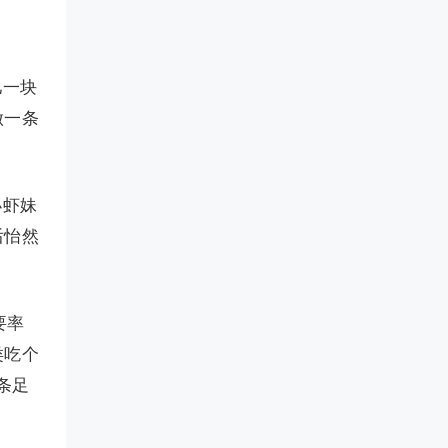
儿一块
做一条
小虾妹
后怡然
要率
类吃个
条足