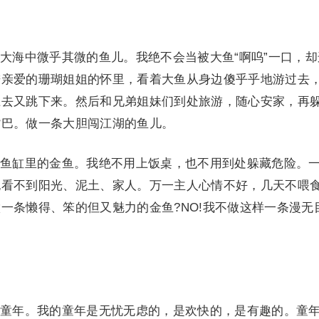
海中微乎其微的鱼儿。我绝不会当被大鱼“啊呜”一口，却
进亲爱的珊瑚姐姐的怀里，看着大鱼从身边傻乎乎地游过去
上去又跳下来。然后和兄弟姐妹们到处旅游，随心安家，再
嘴巴。做一条大胆闯江湖的鱼儿。
缸里的金鱼。我绝不用上饭桌，也不用到处躲藏危险。
也看不到阳光、泥土、家人。万一主人心情不好，几天不喂
一条懒得、笨的但又魅力的金鱼?NO!我不做这样一条漫无
年。我的童年是无忧无虑的，是欢快的，是有趣的。童