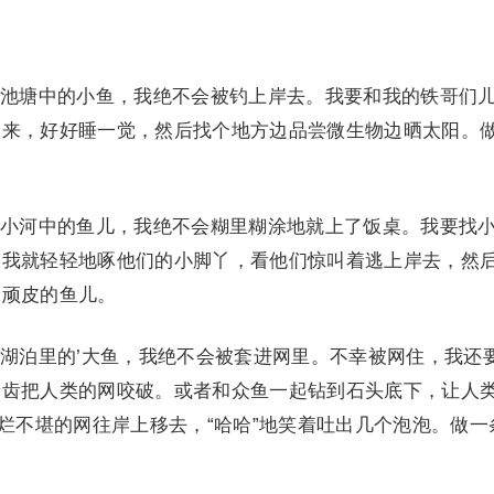
塘中的小鱼，我绝不会被钓上岸去。我要和我的铁哥们
起来，好好睡一觉，然后找个地方边品尝微生物边晒太阳。
河中的鱼儿，我绝不会糊里糊涂地就上了饭桌。我要找
，我就轻轻地啄他们的小脚丫，看他们惊叫着逃上岸去，然
条顽皮的鱼儿。
泊里的’大鱼，我绝不会被套进网里。不幸被网住，我还
牙齿把人类的网咬破。或者和众鱼一起钻到石头底下，让人
破烂不堪的网往岸上移去，“哈哈”地笑着吐出几个泡泡。做一