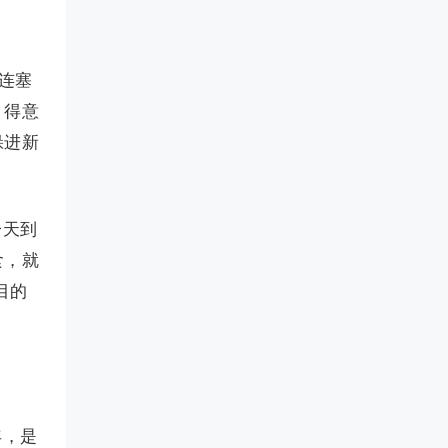
连塞
，得意
躲进新
一天到
食，就
目的
年，是