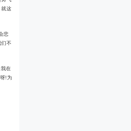
，就这
会悲
我们不
天我在
呀!为