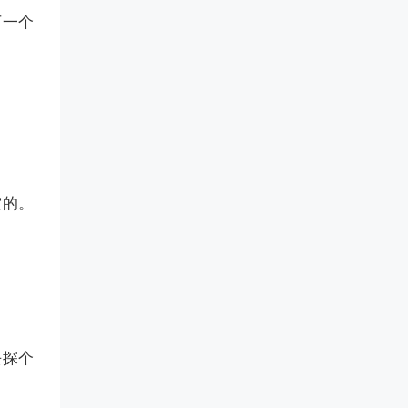
下一个
空的。
去探个