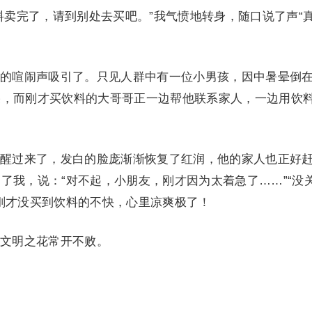
卖完了，请到别处去买吧。”我气愤地转身，随口说了声“
喧闹声吸引了。只见人群中有一位小男孩，因中暑晕倒
哭，而刚才买饮料的大哥哥正一边帮他联系家人，一边用饮
过来了，发白的脸庞渐渐恢复了红润，他的家人也正好
了我，说：“对不起，小朋友，刚才因为太着急了……”“没
刚才没买到饮料的不快，心里凉爽极了！
文明之花常开不败。