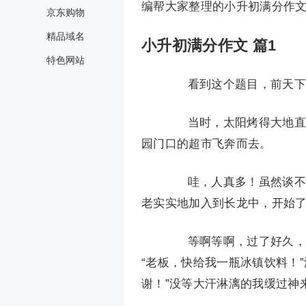
编帮大家整理的小升初满分作文
京东购物
精品域名
小升初满分作文 篇1
特色网站
看到这个题目，前天下
当时，太阳烤得大地直冒
园门口的超市飞奔而去。
哇，人真多！虽然谈不上
老实实地加入到长龙中，开始
等啊等啊，过了好久，终
“老板，快给我一瓶冰镇饮料！
谢！”没等大汗淋漓的我缓过神