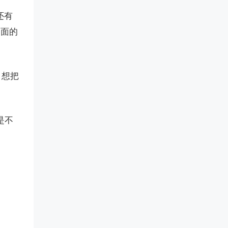
还有
里面的
，想把
是不