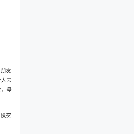
和朋友
个人去
放。每
慢慢变