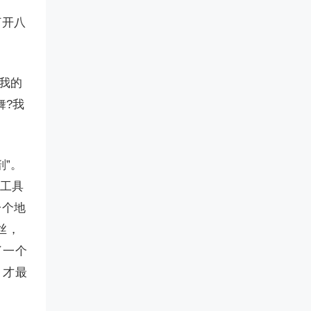
打开八
我的
舞?我
”。
开工具
一个地
丝，
了一个
，才最