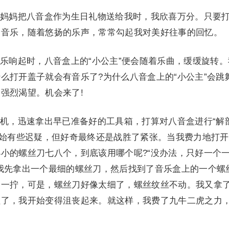
妈把八音盒作为生日礼物送给我时，我欣喜万分。只要
的音乐，随着悠扬的乐声，常常勾起我对美好往事的回忆。
响起时，八音盒上的“小公主”便会随着乐曲，缓缓旋转。
么打开盖子就会有音乐了?为什么八音盒上的“小公主”会跳
强烈渴望。机会来了!
，迅速拿出早已准备好的工具箱，打算对八音盒进行“解剖
开始有些迟疑，但好奇最终还是战胜了紧张。当我费力地打
小的螺丝刀七八个，到底该用哪个呢?“没办法，只好一个
我先拿出一个最细的螺丝刀，然后找到了音乐盒上的一个螺
了一拧，可是，螺丝刀好像太细了，螺丝纹丝不动。我又拿
粗了，我开始变得沮丧起来。就这样，我费了九牛二虎之力