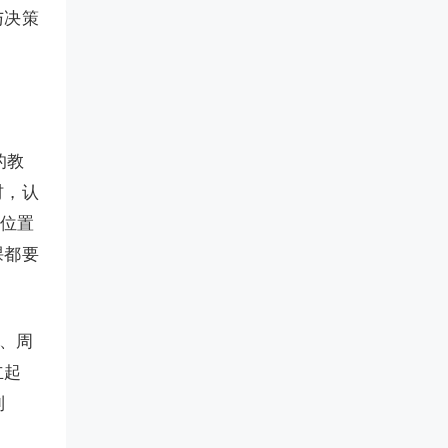
与决策
的教
材，认
心位置
课都要
、周
立起
到