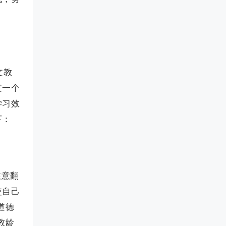
文教
过一个
学习效
下：
注意翻
使自己
道德
教龄