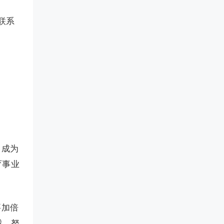
联系
己成为
育事业
要加倍
我，努