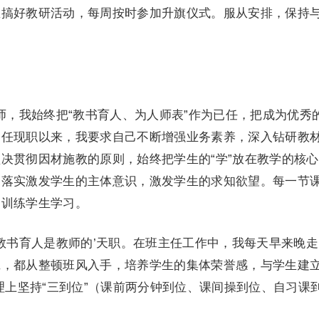
里搞好教研活动，每周按时参加升旗仪式。服从安排，保持
师，我始终把“教书育人、为人师表”作为已任，把成为优秀
。任现职以来，我要求自己不断增强业务素养，深入钻研教
决贯彻因材施教的原则，始终把学生的“学”放在教学的核
出落实激发学生的主体意识，激发学生的求知欲望。每一节
和训练学生学习。
教书育人是教师的’天职。在班主任工作中，我每天早来晚走
班，都从整顿班风入手，培养学生的集体荣誉感，与学生建
管理上坚持“三到位”（课前两分钟到位、课间操到位、自习课