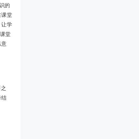
识的
在课堂
，让学
在课堂
练意
师之
考结