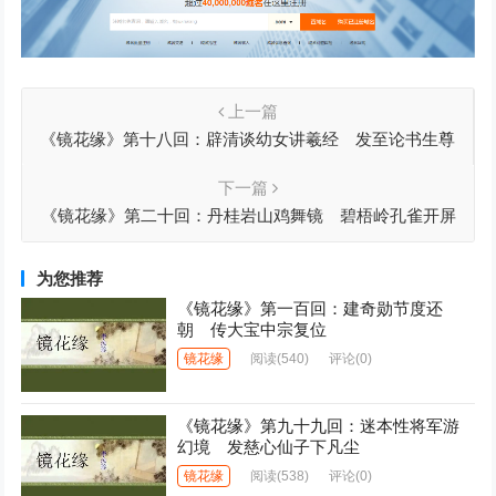
上一篇
《镜花缘》第十八回：辟清谈幼女讲羲经 发至论书生尊
孟子
下一篇
《镜花缘》第二十回：丹桂岩山鸡舞镜 碧梧岭孔雀开屏
为您推荐
《镜花缘》第一百回：建奇勋节度还
朝 传大宝中宗复位
镜花缘
阅读
(540)
评论(0)
《镜花缘》第九十九回：迷本性将军游
幻境 发慈心仙子下凡尘
镜花缘
阅读
(538)
评论(0)