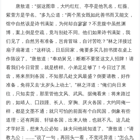
唐敖道：“据这图章，大约红红、亭亭是他乳名，红薇、
紫萱方是学名。”多九公道：“两个黑女既如此善书而又能文，
馆中自然该是诗书满架，为何却自寥寥？不意腹中虽然渊
博，案上倒是空疏，竟与别处不同。他们如果诗书满架，我
们见了，自然另有准备，岂肯冒味，自讨苦吃？”林之洋接过
扇子扇著道：“这样说，日后回家，俺要多买几担书摆在桌上
作陈设了。”唐敖道：“奉劝舅兄：断断不要竖这文人招牌！请
看我们今日背景，就是榜样。小弟足足够了！今日过了黑
齿，将来所到各国，不知那几处文风最盛？倒要请教，好作
准备，免得又去‘太岁头上动土’。”林之洋道：“俺们向日来
往，只知卖货，那里管他文风、武风。据俺看来：将来路过
的，如靖人、囗跂踵、长人、穿胸、厌火各国，大约同俺一
样，都是文墨不通；就只可怕的前面有个白民国，倒象有些
道理；还有两面、轩辕各国，出来人物，也就不凡。这几处
才学好丑，想来九公必知，妹夫问他就知道了。”唐敖道：“请
教九公：……”说了一句，再回头一看，不觉诧异道：“怎么九