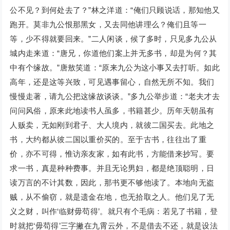
公不见？到何处去了？”林之洋道：“俺们只顾说话，那知他又
跑开。莫非九公恨那黑女，又去同他讲理么？俺们且等一
等，少不得就要回来。”二人闲谈，候了多时，只见多九公从
城内走来道：“唐兄，你道他们案上并无多书，却是为何？其
中有个缘故。”唐敖笑道：“原来九公为这小事又去打听。如此
高年，还是这等兴致，可见遇事留心，自然无所不知。我们
慢慢走著，请九公把这缘故谈谈。”多九公举步道：“老夫才去
问问风俗，原来此地读书人虽多，书籍甚少。历年天朝虽有
人贩卖，无如刚到君子、大人境内，就彼二国买去。此地之
书，大约都从彼二国以重价买的。至于古书，往往出了重
价，亦不可得，惟访亲友家，如有此书，方能借来抄写。要
求一书，真是种种费事。并且无论男妇，都是绝顶聪明，日
读万言的不计其数，因此，那书更不够他读了。本地向无盗
贼，从不偷窃，就是遗金在地，也无拾取之人。他们见了无
义之财，叫作‘临财毋苟得’。就只有个毛病：若见了书籍，登
时就把‘毋苟得’三字撇在九霄云外，不是借去不还，就是设法