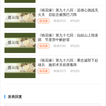
《镜花缘》第九十八回：逞雄心挑战无
火关 启欲念被围巴刀阵
镜花缘
阅读
(552)
评论(0)
《镜花缘》第九十七回：仙姑山上指迷
团 节度营中解妙冒
镜花缘
阅读
(530)
评论(0)
《镜花缘》第九十六回：秉忠诚部下起
雄兵 施邪术关前摆毒阵
镜花缘
阅读
(527)
评论(0)
发表回复