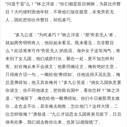
“问道于盲”么！’”林之洋道：“你们都是双目炯炯，为甚比作瞽
目？大约彼时因他年轻，不将他们放在眼里，未免旁若无
人，因此把你比作瞽目，却也凑巧。
”多九公道：“为何凑巧？”林之洋道：“那‘旁若无人’者，
就如两旁明明有人，他却如未看见。既未看见，岂非瞽目
么？此话将来可作‘旁若无人’的批语。海外女子这等淘气，将
来到了女儿国，他们成群打伙，聚在一处，更不知怎样利
害。好在俺从来不会谈文；他要同俺论文，俺有绝好主意，
只得南方话一句，一概给他‘弗得知’。任他说得天花乱坠，俺
总是弗得知，他又其奈俺何！”多九公笑道：“倘女儿国执意要
你谈文，你不同他谈文，把你留在国中，看你怎样？”林之洋
道：“把俺留下，俺也给他一概弗得知。你们今日被那黑女难
住，走也走不出，若非俺去相救，怎出他门？这样大情，二
位怎样报俺？”唐敖道：“九公才说恐女儿国将舅兄留下，日后
倘有此事，我们就去救你出来，也算‘以德报德’了。