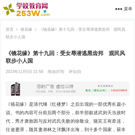
菜单
首页
镜花缘
《镜花缘》第十九回：受女辱潜逃黑齿邦 观民风
联步小人国
《镜花缘》第十九回：受女辱潜逃黑齿邦 观民风
联步小人国
2023年11月5日 21:58
阅读
(478)
评论(0)
《镜花缘》是清代继《红楼梦》之后出现的一部优秀长篇小
说。书的内容可分前后两个部分，前半部叙述武则天当政时
代，秀才唐敖因与反对武氏失败的徐敬业、骆宾王有牵连，
仕途蹇滞，随其妻弟林之洋飘洋出海，到十多个国家，获丰