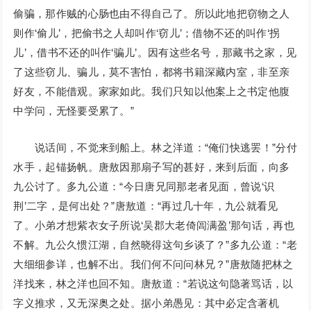
偷骗，那作贼的心肠也由不得自己了。所以此地把窃物之人
则作‘偷儿’，把偷书之人却叫作‘窃儿’；借物不还的叫作‘拐
儿’，借书不还的叫作‘骗儿’。因有这些名号，那藏书之家，见
了这些窃儿、骗儿，莫不害怕，都将书籍深藏内室，非至亲
好友，不能借观。家家如此。我们只知以他案上之书定他腹
中学问，无怪要受累了。”
说话间，不觉来到船上。林之洋道：“俺们快逃罢！”分付
水手，起锚扬帆。唐敖因那扇子写的甚好，来到后面，向多
九公讨了。多九公道：“今日唐兄同那老者见面，曾说‘识
荆’二字，是何出处？”唐敖道：“再过几十年，九公就看见
了。小弟才想紫衣女子所说‘吴郡大老倚闾满盈’那句话，再也
不解。九公久惯江湖，自然晓得这句乡谈了？”多九公道：“老
大细细参详，也解不出。我们何不问问林兄？”唐敖随把林之
洋找来，林之洋也回不知。唐敖道：“若说这句隐著骂话，以
字义推求，又无深奥之处。据小弟愚见：其中必定含著机