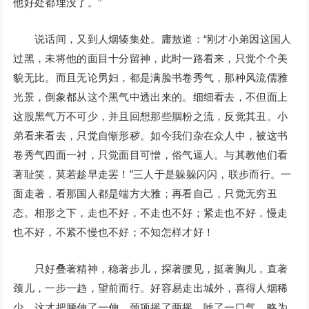
他好处都埋没了。”
说话间，又到人烟辏集处。庸敖道：“刚才小弟因这国人
过黑，未将他的面目十分留神，此时一路看来，只觉个个美
貌无比。而且无论男妇，都是满脸书卷秀气，那种风流儒雅
光景，倒象都从这个黑气中透出来的。细细看去，不但面上
这股黑气万不可少，并且回想那些胭粉之流，反觉其丑。小
弟看来看去，只觉自惭形秽。如今我们杂在众人中，被这书
卷秀气四面一衬，只觉面目可憎，俗气逼人。与其教他们看
著耻笑，莫若趁早走罢！”三人于是躲躲闪闪，联步而行。一
面走著，看那国人都是端方大雅；再看自己，只觉无穷丑
态。相形之下，走也不好，不走也不好；紧走也不好，慢走
也不好，不紧不慢也不好；不知怎样才好！
只好叠著精神，稳著步儿，探著腰见，挺著胸儿，直著
颈儿，一步一趋，望前而行。好容易走出城外，喜得人烟稀
少，这才把腰伸了一伸，颈项摇了两摇，嘘了一口气，略为