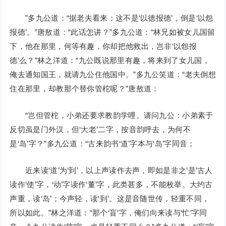
”多九公道：“据老夫看来：这不是‘以德报德’，倒是‘以怨
报德’。”唐敖道：“此话怎讲？”多九公道：“林兄如被女儿国留
下，他在那里，何等有趣，你却把他救出，岂非‘以怨报
德’么？”林之洋道：“九公既说那里有趣，将来到了女儿国，
俺去通知国王，就请九公住他国中。”多九公笑道：“老夫倒想
住在那里，却教那个替你管柁呢？”唐敖道：
“岂但管柁，小弟还要求教韵学哩。请问九公：小弟素于
反切虽是门外汉，但‘大老’二字，按音韵呼去，为何不
是‘岛’字？”多九公道：“古来韵书‘道’字本与‘岛’字同音；
近来读‘道’为‘到’，以上声读作去声，即如是非之‘是’古人
读作‘使’字，‘动’字读作‘董’字，此类甚多，不能枚举。大约古
声重，读‘岛’；今声轻，读‘到’。这是音随世传，轻重不同，
所以如此。”林之洋道：“那个‘盲’字，俺们向来读与‘忙’字同