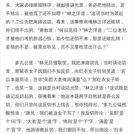
关。大家必须细细猜详，就如猜谜光景，务必把他猜出。若
不猜出，被他骂了还不知哩！”林之洋道：“这话当时为甚起
的？二位先把来路说说。看来，这事惟有俺林之洋还能猜，
你们猜不出的。”唐敖道：“何以见得？”林之洋道：“二位老兄
才被他们考的胆战心惊，如今怕还怕不来，那里还敢乱猜！
若猜的不是，被黑女听见，岂不又要吃苦出汗么？”
多九公道：“林兄且慢取笑。我把来路说说：当时谈论切
音，那紫衣女子因我们不知反切，向红衣女子轻轻笑道：‘若
以本题而论，岂非“吴郡大老倚闾满盈”么？’那红衣女子听
了，也笑一笑。这就是当时说话光景。”林之洋道：“这话既是
谈记反切起的，据俺看来：他这本题两字自然就是甚么反
切。你们只管向这反切书上找去，包你找得出。”多九公猛然
醒悟道：“唐兄：我们被这女子骂了！按反切而论：‘吴郡’是
个‘问’字，‘大老’是个‘道’字，‘倚闾’是个‘于’字，‘满盈’是
个‘盲’字。他因请教反切，我们都回不知，所以他说：‘岂非