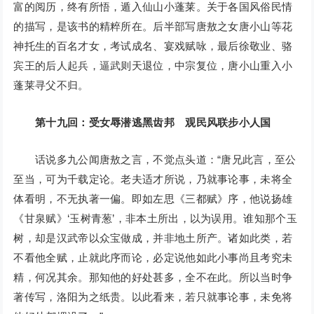
富的阅历，终有所悟，遁入仙山小蓬莱。关于各国风俗民情
的描写，是该书的精粹所在。后半部写唐敖之女唐小山等花
神托生的百名才女，考试成名、宴戏赋咏，最后徐敬业、骆
宾王的后人起兵，逼武则天退位，中宗复位，唐小山重入小
蓬莱寻父不归。
第十九回：受女辱潜逃黑齿邦 观民风联步小人国
话说多九公闻唐敖之言，不觉点头道：“唐兄此言，至公
至当，可为千载定论。老夫适才所说，乃就事论事，未将全
体看明，不无执著一偏。即如左思《三都赋》序，他说扬雄
《甘泉赋》‘玉树青葱’，非本土所出，以为误用。谁知那个玉
树，却是汉武帝以众宝做成，并非地土所产。诸如此类，若
不看他全赋，止就此序而论，必定说他如此小事尚且考究未
精，何况其余。那知他的好处甚多，全不在此。所以当时争
著传写，洛阳为之纸贵。以此看来，若只就事论事，未免将