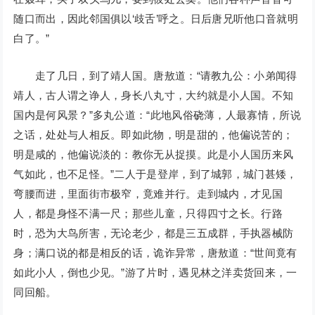
随口而出，因此邻国俱以‘歧舌’呼之。日后唐兄听他口音就明
白了。”
走了几日，到了靖人国。唐敖道：“请教九公：小弟闻得
靖人，古人谓之诤人，身长八丸寸，大约就是小人国。不知
国内是何风景？”多丸公道：“此地风俗硗薄，人最寡情，所说
之话，处处与人相反。即如此物，明是甜的，他偏说苦的；
明是咸的，他偏说淡的：教你无从捉摸。此是小人国历来风
气如此，也不足怪。”二人于是登岸，到了城郭，城门甚矮，
弯腰而进，里面街市极窄，竟难并行。走到城内，才见国
人，都是身怪不满一尺；那些儿童，只得四寸之长。行路
时，恐为大鸟所害，无论老少，都是三五成群，手执器械防
身；满口说的都是相反的话，诡诈异常，唐敖道：“世间竟有
如此小人，倒也少见。”游了片时，遇见林之洋卖货回来，一
同回船。