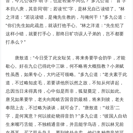
音，今九公读作‘萌’字，也是轻重不同么？”多九公道：“‘盲’字
本归八庚，其音同‘萌’；若读‘忙’字，是林兄自己读错了。”林
之洋道：“若说读错，是俺先生教的，与俺何干！”多九公道：
“你们先生如此疏忽，就该打他手心。”林之洋道：“先生犯了
这样小错，就要打手心，那终日旷功误人子弟的，岂不都要
打杀么？”
唐敖道：“今日受了此女耻笑，将来务要学会韵学，才能
歇心。好在九公已得此中三昧，何不略将大概指教？小弟赋
性虽愚，如果专心，大约还可领略。”多九公道：“老夫素于此
道，不过略知皮毛，若要讲他所以然之故，不知从何讲起，
总因当日未得真传，心中似是而非，狐疑奠定，所以如此。
唐兄如果要学，老夫向闻岐舌国音韵最精，将来到彼，老夫
奉陪上去，不过略为谈谈，就可会了。”唐敖道：“‘歧舌’二
字，是何寓意？何以彼处晓得音韵？”多九公道：“彼国人自幼
生来嘴巧舌能，不独精通音律，并且能学鸟语，所以林兄前
在聂耳，买了双头鸟儿，要到彼处去卖。他们各种声音皆可