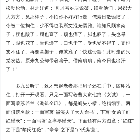
松动松动。林之洋道：“刚才被妹夫说破，细看他们，果都大
大方方，见那样子，不怕你不好好行走。俺素日散诞惯了，
今被二位拘住，少不得也装斯文混充儒雅。谁知只顾拿架
子，腰也酸了，腿也直了，颈也痛了，脚也麻了，头也晕
了，眼也花了，舌也燥了，口也干了，受也受不得了，支也
支不住了。再要拿架子，俺就瘫了！快逃命罢！此时走的只
觉发热。原来九公却带著扇子。借俺扇扇，俺今日也出汗
了！”
多九公听了，这才想起老者那把扇子还在手中，随即站
住，打开一开观看。只见一面写著曹大家七篇《女诫》，一
面写著苏若兰《漩饥全玑》，都是蝇头小楷，绝精细字。两
面俱落名款：一面写著“墨溪夫子大人命书”，下写“女弟子红
红谨录”；一面写著“女亭亭谨录”。下面还有两方图章：“红红”
之下是“黎氏红薇”，“亭亭”之下是“卢氏紫萱”。