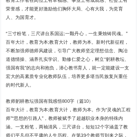
教育工作者在岗位上有幸福感、事业上有成就感、社会上有
荣誉感，才能更好激励他们胸怀大局、心有大我，为党育
人、为国育才。
“三寸粉笔，三尺讲台系国运;一颗丹心，一生秉烛铸民魂。”
百年大计，教育为本;教育大计，教师为本。新时代新征程，
不断加强师德师风建设，引导广大教师坚定理想信念、陶冶
道德情操、涵养扎实学识、勤修仁爱之心，树立“躬耕教坛、
强国有我”的志向和抱负，潜心教书育人，就一定能建设一支
宏大的高素质专业化教师队伍，培养更多堪当民族复兴重任
的时代新人。
教师躬耕教坛强国有我感悟800字（篇10）
百年大计，教育为本;教育大计，教师为本。作为“灵魂的工程
师”“思想的引路人”，教师被赋予了超越职业本身的特殊内
涵。一支粉笔，两袖清风，三尺讲台，短短12个字涵盖了教
师们平凡但不平庸的人生历程。在第39个教师节到来之际，