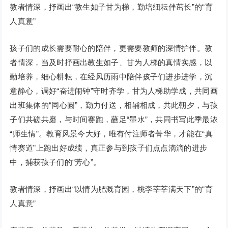
教者情深，抒画出“教生如子甘为梯，勤培细耘伴茁长”的“育
人真意”
孩子们的成长需要耐心的陪伴，更需要教师的深情护伴。教
者情深，当及时抒画出教生如子、甘为人梯的真情实感，以
勤培养，细心耕耘，在经风历雨中陪伴孩子们进步进学，沉
意静心，调好“奋进闹钟”守时齐学，甘为人梯助学成，共同画
出班集体的“同心圆”，勤力付送，相辅相成，共此朝夕，与孩
子们共磋共磨，与时间赛跑，蘸足“墨水”，共同书写此季最浓
“师生情”。教育风景今大好，唯有付注师者菁华，才能在“真
情赛道”上跑出好成绩，真正参与到孩子们点点滴滴的进步
中，捕获孩子们的“芳心”。
教者情深，抒画出“以情为肥溉育园，桃李莘莘满天下”的“育
人真意”