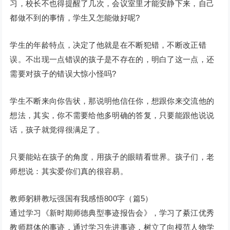
习，校长不也得提醒了几次，会议室里才能安静下来，自己
都做不到的事情，学生又怎能做好呢?
学生的年龄特点，决定了他就是在不断犯错，不断改正错
误。不出现一点错误的孩子是不存在的，明白了这一点，还
需要对孩子的错误大惊小怪吗?
学生不断来向你告状，那说明他信任你，想跟你来交流他的
想法，其实，你不需要给他多明确的答复，只要能跟他说说
话，孩子就觉得很满足了。
只要能站在孩子的角度，用孩子的眼睛看世界。孩子们，老
师想说：其实爱你们真的很容易。
教师躬耕教坛强国有我感悟800字（篇5）
通过学习《新时期师德典型事迹报告会》，学习了綦江优秀
教师群体的事迹，通过学习先进事迹，树立了向模范人物学