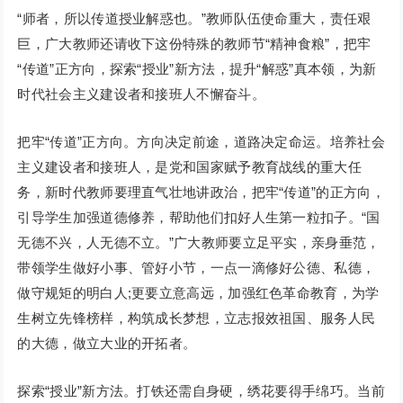
“师者，所以传道授业解惑也。”教师队伍使命重大，责任艰
巨，广大教师还请收下这份特殊的教师节“精神食粮”，把牢
“传道”正方向，探索“授业”新方法，提升“解惑”真本领，为新
时代社会主义建设者和接班人不懈奋斗。
把牢“传道”正方向。方向决定前途，道路决定命运。培养社会
主义建设者和接班人，是党和国家赋予教育战线的重大任
务，新时代教师要理直气壮地讲政治，把牢“传道”的正方向，
引导学生加强道德修养，帮助他们扣好人生第一粒扣子。“国
无德不兴，人无德不立。”广大教师要立足平实，亲身垂范，
带领学生做好小事、管好小节，一点一滴修好公德、私德，
做守规矩的明白人;更要立意高远，加强红色革命教育，为学
生树立先锋榜样，构筑成长梦想，立志报效祖国、服务人民
的大德，做立大业的开拓者。
探索“授业”新方法。打铁还需自身硬，绣花要得手绵巧。当前