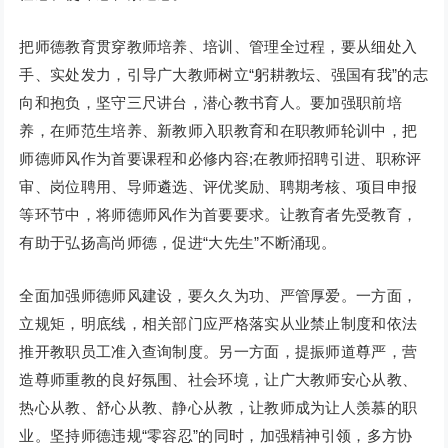
把师德教育贯穿教师培养、培训、管理全过程，要从细处入
手、实处发力，引导广大教师树立“躬耕教坛、强国有我”的志
向和抱负，坚守三尺讲台，潜心教书育人。要加强职前培
养，在师范生培养、新教师入职教育和在职教师轮训中，把
师德师风作为首要课程和必修内容;在教师招聘引进、职称评
审、岗位聘用、导师遴选、评优奖励、聘期考核、项目申报
等环节中，将师德师风作为首要要求。让教育者先受教育，
有助于弘扬高尚师德，促进“大先生”不断涌现。
全面加强师德师风建设，要久久为功、严管厚爱。一方面，
立规矩，明底线，相关部门应严格落实从业禁止制度和依法
推开教职员工准入查询制度。另一方面，提振师道尊严，营
造尊师重教的良好氛围、社会环境，让广大教师安心从教、
热心从教、舒心从教、静心从教，让教师成为让人羡慕的职
业。坚持师德违规“零容忍”的同时，加强精神引领，多方协