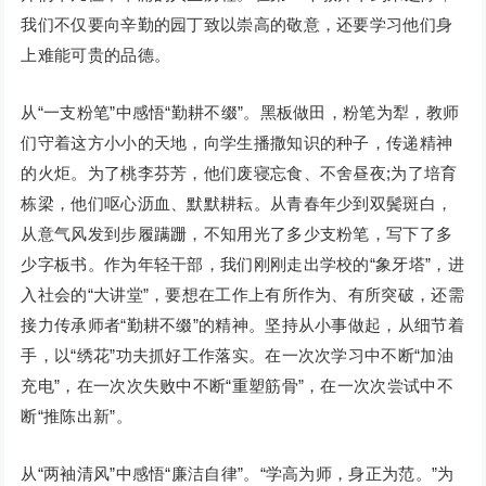
我们不仅要向辛勤的园丁致以崇高的敬意，还要学习他们身
上难能可贵的品德。
从“一支粉笔”中感悟“勤耕不缀”。黑板做田，粉笔为犁，教师
们守着这方小小的天地，向学生播撒知识的种子，传递精神
的火炬。为了桃李芬芳，他们废寝忘食、不舍昼夜;为了培育
栋梁，他们呕心沥血、默默耕耘。从青春年少到双鬓斑白，
从意气风发到步履蹒跚，不知用光了多少支粉笔，写下了多
少字板书。作为年轻干部，我们刚刚走出学校的“象牙塔”，进
入社会的“大讲堂”，要想在工作上有所作为、有所突破，还需
接力传承师者“勤耕不缀”的精神。坚持从小事做起，从细节着
手，以“绣花”功夫抓好工作落实。在一次次学习中不断“加油
充电”，在一次次失败中不断“重塑筋骨”，在一次次尝试中不
断“推陈出新”。
从“两袖清风”中感悟“廉洁自律”。“学高为师，身正为范。”为