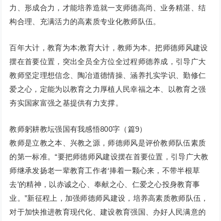
力、形成合力，才能培养造就一支师德高尚、业务精湛、结
构合理、充满活力的高素质专业化教师队伍。
百年大计，教育为本;教育大计，教师为本。把师德师风建设
摆在首要位置，突出全员全方位全过程师德养成，引导广大
教师坚定理想信念、陶冶道德情操、涵养扎实学识、勤修仁
爱之心，定能为以教育之力厚植人民幸福之本、以教育之强
夯实国家富强之基提供有力支撑。
教师躬耕教坛强国有我感悟800字（篇9）
教师是立教之本、兴教之源，师德师风是评价教师队伍素质
的第一标准。“要把师德师风建设摆在首要位置，引导广大教
师继承发扬老一辈教育工作者‘捧着一颗心来，不带半根草
去’的精神，以赤诚之心、奉献之心、仁爱之心投身教育事
业。”新征程上，加强师德师风建设，培养高素质教师队伍，
对于加快推进教育现代化、建设教育强国、办好人民满意的