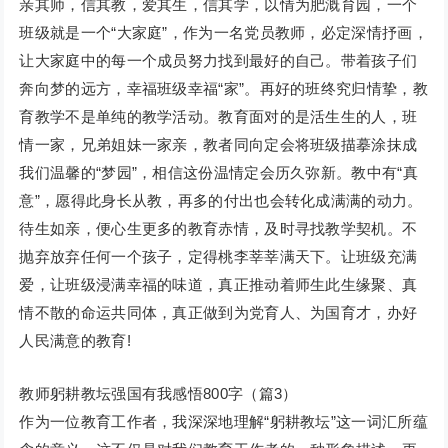
亲其师，信其教，爱其生，信其学，以情为肥溉育园，一个
班级就是一个“大家庭”，作为一名党员教师，必定深情抒画，
让大家庭中的每一个成员努力找到最好的自己。带着孩子们
奔向梦的远方，幸福班级幸福“家”。再好的班终究归情挚，教
育教学不是单纯的教学活动。教育面对的是活生生的人，班
情一家，兄弟姐妹一家亲，教者同向定会将班级描摹涂抹成
我们温馨的“梦园”，相信这份温情定会历久弥新。教中有“真
意”，愿得此身长从教，再多的付出也会转化成满满的动力。
待生如亲，便心生更多的教育赤情，及时寻找教学契机。不
抛弃放弃任何一个孩子，定得桃李莘莘满天下。让班级充满
爱，让班级浸满幸福的味道，真正推动着师生此生缘聚、真
情不散的命运共同体，真正做到为党育人、为国育才，办好
人民满意的教育!
教师躬耕教坛强国有我感悟800字（篇3）
作为一位教育工作者，我深深地理解“躬耕教坛”这一词汇所蕴