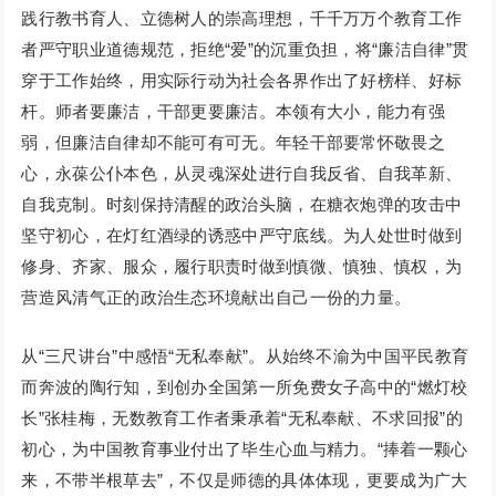
践行教书育人、立德树人的崇高理想，千千万万个教育工作
者严守职业道德规范，拒绝“爱”的沉重负担，将“廉洁自律”贯
穿于工作始终，用实际行动为社会各界作出了好榜样、好标
杆。师者要廉洁，干部更要廉洁。本领有大小，能力有强
弱，但廉洁自律却不能可有可无。年轻干部要常怀敬畏之
心，永葆公仆本色，从灵魂深处进行自我反省、自我革新、
自我克制。时刻保持清醒的政治头脑，在糖衣炮弹的攻击中
坚守初心，在灯红酒绿的诱惑中严守底线。为人处世时做到
修身、齐家、服众，履行职责时做到慎微、慎独、慎权，为
营造风清气正的政治生态环境献出自己一份的力量。
从“三尺讲台”中感悟“无私奉献”。从始终不渝为中国平民教育
而奔波的陶行知，到创办全国第一所免费女子高中的“燃灯校
长”张桂梅，无数教育工作者秉承着“无私奉献、不求回报”的
初心，为中国教育事业付出了毕生心血与精力。“捧着一颗心
来，不带半根草去”，不仅是师德的具体体现，更要成为广大