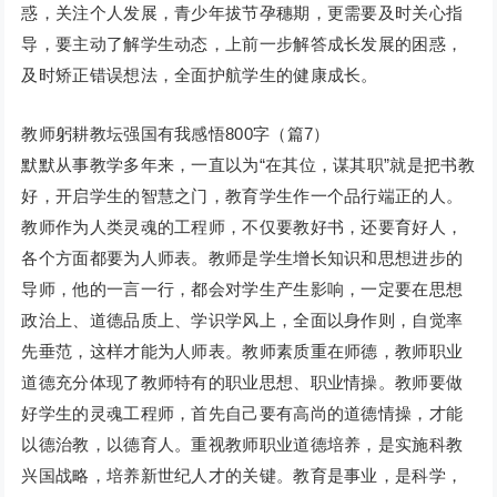
惑，关注个人发展，青少年拔节孕穗期，更需要及时关心指
导，要主动了解学生动态，上前一步解答成长发展的困惑，
及时矫正错误想法，全面护航学生的健康成长。
教师躬耕教坛强国有我感悟800字（篇7）
默默从事教学多年来，一直以为“在其位，谋其职”就是把书教
好，开启学生的智慧之门，教育学生作一个品行端正的人。
教师作为人类灵魂的工程师，不仅要教好书，还要育好人，
各个方面都要为人师表。教师是学生增长知识和思想进步的
导师，他的一言一行，都会对学生产生影响，一定要在思想
政治上、道德品质上、学识学风上，全面以身作则，自觉率
先垂范，这样才能为人师表。教师素质重在师德，教师职业
道德充分体现了教师特有的职业思想、职业情操。教师要做
好学生的灵魂工程师，首先自己要有高尚的道德情操，才能
以德治教，以德育人。重视教师职业道德培养，是实施科教
兴国战略，培养新世纪人才的关键。教育是事业，是科学，