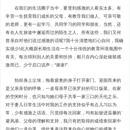
在我们的生活圈子当中，要受到感激的人着实太多。有
辛苦一生抚育我们成长的父母，有教导我们做人、可亲可敬
的老师，更有一起学习、共同学习的同学和朋友。当然，还
有在人生旅途中邂逅而过的陌生之人。所有这些，我们又何
曾亲自对他们说过感激的话呢?我十分清楚地扪心自问，我确
实很少!此大概跟长期生活在一个十分传统的教育环境氛围中
有关。每次得到别人的关爱和扶持，都只在内心深处储留感
激而已。少于启口说声：“谢谢!”
拍却身上尘埃，拖着疲惫的身子打开家门。迎面而来的
是父亲亲切的呼唤，一桌母亲早已张罗好的可口饭菜。在家
的空闲时分，也只知与她们母子共享一家三口的天伦之乐。
对于妻儿日常生活中对我的工作的支持似乎有点儿习以为
常，少有感激之话语。只觉得每次回家，均有如驶进温馨的`
避风港。父母的理解和支持，我只有把取得的成绩拿回家中
与他们一道分享，借此来表达我来自内心对她们的感激之