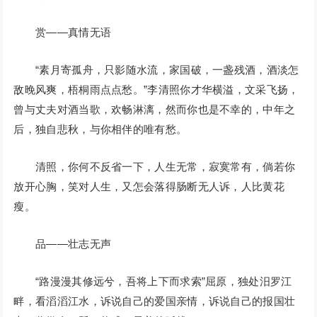
赏——真情无语
“素月寄孤舟，只影随水流，家国破，一盏残酒，酒淡怎
敌晚风爽，梧桐雨点点愁。”李清照你才华横溢，文采飞扬，
曾与丈夫对酒当歌，欢畅淋漓，然而你也是不幸的，中年之
后，独自悲秋，与你相伴的唯有愁。
清照，你何不反省一下，人生无常，寂寞常有，倘若你
放开心胸，笑对人生，又怎会落得肠断无人诉，人比黄花
瘦。
品——壮志无声
“路漫漫其修远兮，吾将上下而求索”屈原，独处汨罗江
畔，看滔滔江水，诉说自己的爱国亲情，诉说自己的报国壮