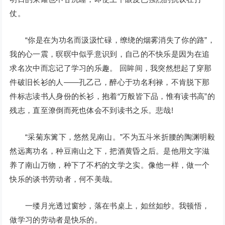
仗。
“你是在为功名而汲汲忙碌，缭绕的烟雾消失了你的路”，
我的心一震，暝暝中似乎意识到，自己的不快乐是因为在追
求名次中而忘记了学习的乐趣。 回眸间，我突然想起了穿那
件破旧长衫的人——孔乙己，醉心于功名利禄，不肯脱下那
件标志读书人身份的长衫，抱着“万般皆下品，惟有读书高”的
残志，直至潦倒而死也体会不到读书之乐。悲哉!
“采菊东篱下，悠然见南山。”不为五斗米折腰的陶渊明毅
然远离功名，种豆南山之下，把酒黄昏之后。是他用文字滋
养了南山万物，种下了不朽的文学之实。像他一样，做一个
快乐的谈书劳动者，何不美哉。
一缕月光透过窗纱，落在书桌上，如丝如纱。我顿悟，
做学习的劳动者是快乐的。