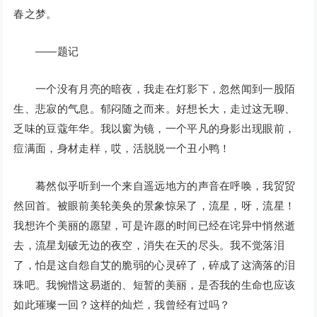
春之梦。
——题记
一个没有月亮的暗夜，我走在灯影下，忽然闻到一股陌
生、悲寂的气息。郁闷随之而来。好想长大，走过这无聊、
乏味的豆蔻年华。我以窗为镜，一个平凡的身影出现眼前，
痘满面，身材走样，哎，活脱脱一个丑小鸭！
蓦然似乎听到一个来自遥远地方的声音在呼唤，我贸贸
然回首。被眼前美轮美奂的景象惊呆了，流星，呀，流星！
我想许个美丽的愿望，可是许愿的时间已经在诧异中悄然逝
去，流星划破无边的夜空，消失在天的尽头。我不觉落泪
了，怕是这自怨自艾的脆弱的心灵碎了，碎成了这滴落的泪
珠吧。我惋惜这易逝的、短暂的美丽，是否我的生命也应该
如此璀璨一回？这样的灿烂，我曾经有过吗？