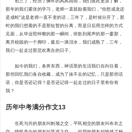
初三了，经历了俩年的风风雨雨，我们彼此更加了解，
那年的我们紧张的学习，老师一直鼓励着我们，“你想成龙还
是成蛇”这是老师一直不变的话，三年了，是时候分开了，那
时的我们想着的不是那短暂的分离，而是日后用怎样的方式
见面，从毕业照咔嚓的那一瞬间，班歌到尾声的那一霎那，
离开校园的一个脚印，最后一滴泪水，我们成熟了，三年，
我们一起走过那悲欢离合的日子。
如今的我们，各奔东西，神话里的生活我们在向往着，
那些回忆我们各自收藏，成为了抹不去的记忆，只是那些话
语，你是否还记得？是否还记得一起走过的日子里有你有
我？
历年中考满分作文13
生死与共的朋友叫刎颈之交，平民相交的朋友叫布衣之
交，情投意合的朋友叫莫逆之交……但我的朋友却跨越了种