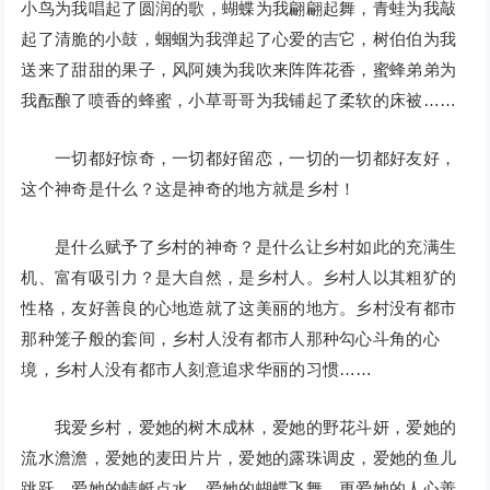
小鸟为我唱起了圆润的歌，蝴蝶为我翩翩起舞，青蛙为我敲
起了清脆的小鼓，蝈蝈为我弹起了心爱的吉它，树伯伯为我
送来了甜甜的果子，风阿姨为我吹来阵阵花香，蜜蜂弟弟为
我酝酿了喷香的蜂蜜，小草哥哥为我铺起了柔软的床被……
一切都好惊奇，一切都好留恋，一切的一切都好友好，
这个神奇是什么？这是神奇的地方就是乡村！
是什么赋予了乡村的神奇？是什么让乡村如此的充满生
机、富有吸引力？是大自然，是乡村人。乡村人以其粗犷的
性格，友好善良的心地造就了这美丽的地方。乡村没有都市
那种笼子般的套间，乡村人没有都市人那种勾心斗角的心
境，乡村人没有都市人刻意追求华丽的习惯……
我爱乡村，爱她的树木成林，爱她的野花斗妍，爱她的
流水澹澹，爱她的麦田片片，爱她的露珠调皮，爱她的鱼儿
跳跃，爱她的蜻蜓点水，爱她的蝴蝶飞舞，更爱她的人心善