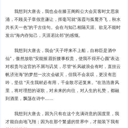
我想到大唐去，我也会在滕王阁阎公大会宾客时文思泉
涌，不顾吴子章假意谦让，挥毫写就“落霞与孤鹜齐飞，秋水
共长天一色”的千古佳句。会在与知己相隔天涯、欲见不能时
发出“海内存知己，天涯若比邻”的感慨。
我想到大唐去，我会“天子呼来不上船，自称臣是酒中
仙”，傲然放歌“安能摧眉折腰事权贵，使我不得开心颜”表达
对权贵与达官的不屑与讥笑，尽管“长风破浪会有时，直挂云
帆济沧海”的梦想一次次会破灭，但我不会哀叹，更没有悲
吟，坚信 “天生我材必有用，千金散尽还复来。”在浩浩唐风
里，将对理想的讴歌，对未来的向往，对人生的礼赞，都融
到酒里，飘荡在诗中……
我想到大唐去，因为只有在这个充满诗意的国度里，我
才能自由地飞翔；因为在那个繁盛的世界中，才能装下我有