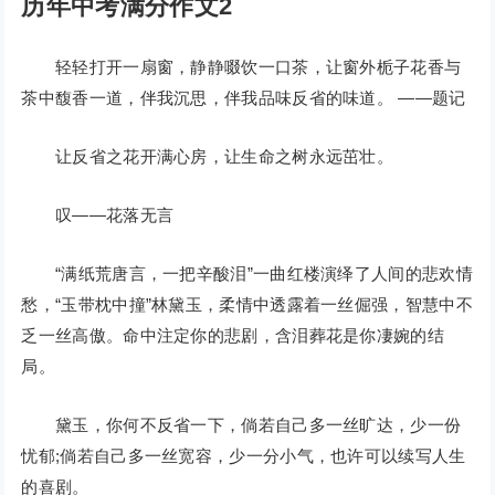
历年中考满分作文2
轻轻打开一扇窗，静静啜饮一口茶，让窗外栀子花香与
茶中馥香一道，伴我沉思，伴我品味反省的味道。 ——题记
让反省之花开满心房，让生命之树永远茁壮。
叹——花落无言
“满纸荒唐言，一把辛酸泪”一曲红楼演绎了人间的悲欢情
愁，“玉带枕中撞”林黛玉，柔情中透露着一丝倔强，智慧中不
乏一丝高傲。命中注定你的悲剧，含泪葬花是你凄婉的结
局。
黛玉，你何不反省一下，倘若自己多一丝旷达，少一份
忧郁;倘若自己多一丝宽容，少一分小气，也许可以续写人生
的喜剧。