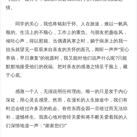
情。
同学的关心，我也将铭刻于怀。人在旅途，难以一帆风
顺的。生活上的不顺心，工作上的重负。与朋友把盏临风，
倾吐心声，得以慰籍。当偶遇风寒之时，躺于病床上的我一
抬头就望见一双双来自亲友的关怀的面孔，闻听一声声“安心
养病，早日康复”的祝愿时，我又能对他们说声什么呢?只能
默默地接受他们的祝福。把对亲友的感激之情呈于脸上，藏
于心底。
感激一个人，无须说明任何理由。唯一的只是发于内心
深处，用心灵去感受。然而，在漫长的人生旅途中，我们有
时总会错过许多言的机会。有些东西会因一旦错过而无法祢
补，遗憾终生。我衷心地对曾经关爱和将不断关爱着我的人
们深情地道一声：“谢谢您们!”