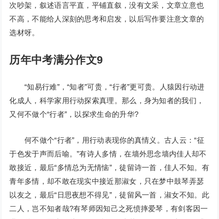
次吵架，叙述语言平直，平铺直叙，没有文采，文章立意也
不高，不能给人深刻的思考和启发，以后写作要注意文章的
选材呀。
历年中考满分作文9
“知易行难”，“知者”可贵，“行者”更可贵。人猿因行动进
化成人，科学家用行动探索真理。那么，身为知者的我们，
又何不做个“行者”，以探求生命的升华?
何不做个“行者”，用行动表现你的真情义。古人云：“征
于色发于声而后喻。”有诗人多情，在墙外思念墙内佳人却不
敢接近，最后“多情总为无情恼”，徒留诗一首，佳人不知。有
青年多情，却不敢在现实中接近那淑女，只在梦中鼓琴弄瑟
以友之，最后“日思夜想不得见”，徒留风一首，淑女不知。此
二人，岂不知者哉?有琴师因知己之死愤摔爱琴，有剑客因一