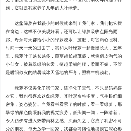
族，它就是我家养了几年的大叶绿萝。
这盆绿萝在我很小的时候就来到了我们家，我们把它摆
在窗边，这样不仅美观好看，还可以让绿萝吸收点阳光雨
露。母亲每天都给小小的绿萝浇水、施肥，对它精心照料。
时间一天一天的过去了，我和大叶绿萝一起慢慢长大，五年
里，绿萝叶子越长越多，藤蔓越长越茂盛，就像俏皮淘气的
小仙女，披着翠绿的衣裳，挺起柔韧的腰，柔而不媚，不管
是骄阳似火的酷暑或冰天雪地的严冬，照样生机勃勃。
绿萝不仅美化了我们家，还净化了空气，不只是妈妈喜
欢它，我也很喜欢这盆绿萝。其叶形奇特多变，气生根纤细
密集，姿态婆娑。当我看书看累了的时候，看一看绿萝，那
翠绿的颜色能缓解我的视觉疲劳，低头闻一闻，一阵清新，
令人仿佛有进入热带雨林之感。久而久之，它成了我密不可
分的朋友。每天放学一回家，我都会习惯性地摸摸它深心形