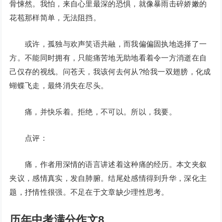
骨悚然。我怕，来自心里最深的恐惧，就像暴雨击碎娇嫩的
花苞那样简单，无法阻挡。
或许，孤独与欢声笑语共融，而我偏偏固执地选择了一
方。不能同时拥有，只能痛苦地无助地看着令一方消逝在自
己仅存的视线。问苍天，我该何去何从?给我一双翅膀，化成
蝴蝶飞走，最终消失在尽头。
痛，并快乐着。拒绝，不可以。所以，我要。
点评：
痛，作者用深情的语言讲述着这种痛的经历。本文夹叙
夹议，感情真实，发自肺腑。结尾处感情得到升华，深化主
题，抒情性很强。不足在于文章缺少理性思考。
历年中考满分作文8