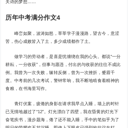
关诗的梦想……
历年中考满分作文4
峰峦如聚，波涛如怒，莘莘学子漫漫路，望古今，意涩
苦，伤心成败皆入了土，多少成绩都作了土。
做学习的劳动者，是喜是忧缠绕在我的心头。都说“一分
耕耘，一分收获”，但事与愿违，付出的与收获的往往不成比
例。我曾为一次失败，辗转反侧，曾为一次挫折，蹙眉千
度。中考前的几次考试，警钟常响，我不断地啃食着精神的
食粮，在书海里写作。
青灯伏案，疲倦的身影在请求我早点入睡，墙上的时针
已无情地越过了“12”。灯光漂白了四壁，我在昏黄的灯光下
奋笔疾书，漫步题海，倦了还不能入睡，手中的笔似乎为了
明日的荣耀也不甘沉睡，即使上下眼皮已强烈的抗议在打