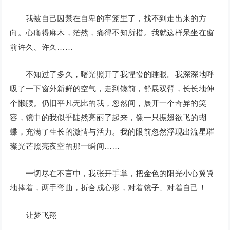
我被自己囚禁在自卑的牢笼里了，找不到走出来的方
向。心痛得麻木，茫然，痛得不知所措。我就这样呆坐在窗
前许久、许久……
不知过了多久，曙光照开了我惺忪的睡眼。我深深地呼
吸了一下窗外新鲜的空气，走到镜前，舒展双臂，长长地伸
个懒腰。仍旧平凡无比的我，忽然间，展开一个奇异的笑
容，镜中的我似乎陡然亮丽了起来，像一只振翅欲飞的蝴
蝶，充满了生长的激情与活力。我的眼前忽然浮现出流星璀
璨光芒照亮夜空的那一瞬间……
一切尽在不言中，我张开手掌，把金色的阳光小心翼翼
地捧着，两手弯曲，折合成心形，对着镜子、对着自己！
让梦飞翔