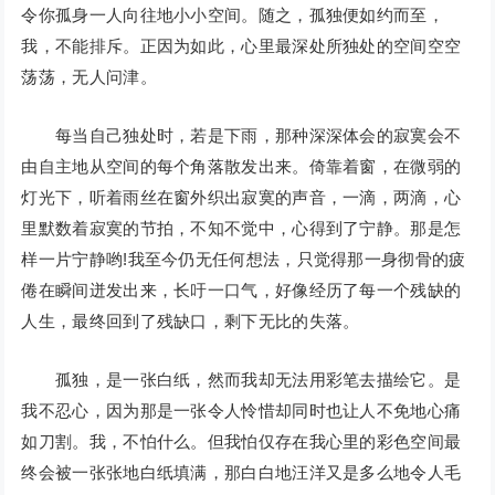
令你孤身一人向往地小小空间。随之，孤独便如约而至，
我，不能排斥。正因为如此，心里最深处所独处的空间空空
荡荡，无人问津。
每当自己独处时，若是下雨，那种深深体会的寂寞会不
由自主地从空间的每个角落散发出来。倚靠着窗，在微弱的
灯光下，听着雨丝在窗外织出寂寞的声音，一滴，两滴，心
里默数着寂寞的节拍，不知不觉中，心得到了宁静。那是怎
样一片宁静哟!我至今仍无任何想法，只觉得那一身彻骨的疲
倦在瞬间迸发出来，长吁一口气，好像经历了每一个残缺的
人生，最终回到了残缺口，剩下无比的失落。
孤独，是一张白纸，然而我却无法用彩笔去描绘它。是
我不忍心，因为那是一张令人怜惜却同时也让人不免地心痛
如刀割。我，不怕什么。但我怕仅存在我心里的彩色空间最
终会被一张张地白纸填满，那白白地汪洋又是多么地令人毛