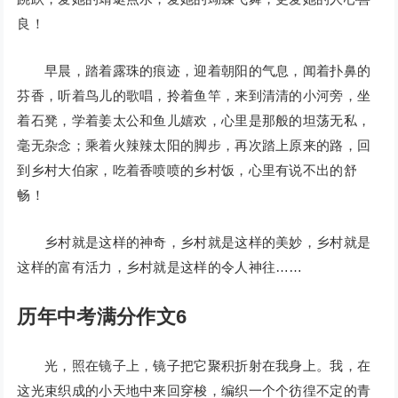
良！
早晨，踏着露珠的痕迹，迎着朝阳的气息，闻着扑鼻的
芬香，听着鸟儿的歌唱，拎着鱼竿，来到清清的小河旁，坐
着石凳，学着姜太公和鱼儿嬉欢，心里是那般的坦荡无私，
毫无杂念；乘着火辣辣太阳的脚步，再次踏上原来的路，回
到乡村大伯家，吃着香喷喷的乡村饭，心里有说不出的舒
畅！
乡村就是这样的神奇，乡村就是这样的美妙，乡村就是
这样的富有活力，乡村就是这样的令人神往……
历年中考满分作文6
光，照在镜子上，镜子把它聚积折射在我身上。我，在
这光束织成的小天地中来回穿梭，编织一个个彷徨不定的青