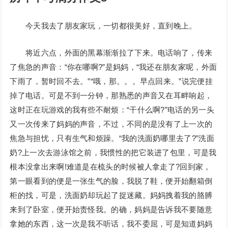
今天我去了朋友家玩，一切都很美好，直到晚上。
将近六点，外面的黑幕渐渐拉了下来。电话响了，传来
了焦急的声音：“你在哪啊?”是妈妈，“我还在朋友家呢，外面
下雨了，暂时回不去。”“哦，那。。。早点回来。”说完便挂
掉了电话。可是不到一分钟，那熟悉的声音又在耳畔响起，
这时正在玩游戏的我有些不耐烦：“干什么啊?”电话的另一头
又一次传来了妈妈的声音，不过，不同的是没有了上一次的
焦急与担忧，只有生气和烦躁。“我的洗面奶哪里去了?”洗面
奶?上一次去游泳馆之前，我惯性的把它装进了包里，可是我
根本没拿出来啊!难道是在梳头的时候被人拿走了?回到家，
第一眼看到的便是一张生气的脸，我脱了鞋，便开始翻箱倒
柜的找，可是，洗面奶却玩起了捉迷藏。妈妈拽着我的胳膊
来到了卧室，便开始责怪我。的确，妈妈是告诉我不要随意
拿她的东西，这一次是我不听话，我不委屈，可是知道妈妈