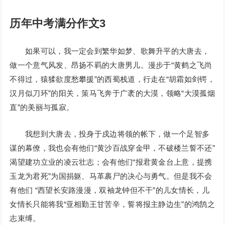
历年中考满分作文3
如果可以，我一定会到繁华如梦、歌舞升平的大唐去，
做一个意气风发、昂扬不羁的大唐男儿。漫步于“黄鹤之飞尚
不得过，猿猱欲度愁攀援”的西蜀栈道，行走在“胡霜如剑锷，
汉月似刀环”的阳关，策马飞奔于广袤的大漠，领略“大漠孤烟
直”的美丽与孤寂。
我想到大唐去，投身于戍边将领的帐下，做一个足智多
谋的幕僚，我也会有他们“黄沙百战穿金甲，不破楼兰誓不还”
渴望建功立业的凌云壮志；会有他们“报君黄金台上意，提携
玉龙为君死”为国捐躯、马革裹尸的决心与勇气。但是我不会
有他们 “西望长安路漫漫，双袖龙钟但不干”的儿女情长，儿
女情长只能将我“亚相勤王甘苦辛，誓将报主静边生”的鸿鹄之
志束缚。