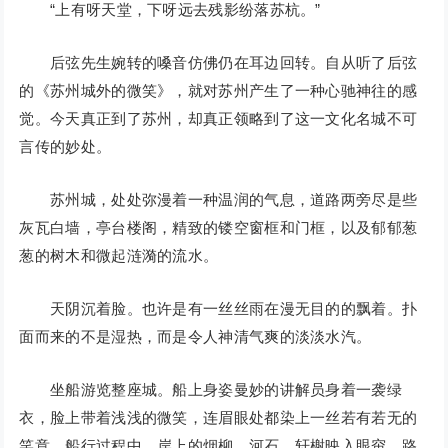
“上有呀天堂，下呀远去残影纷落苏杭。”
后弦先生婉转的嗓音仿佛仍在耳边回转。自从听了后弦
的《苏州城外的微笑》，就对苏州产生了一种心驰神往的感
觉。今天真正到了苏州，却真正领略到了这一文化名城不可
言传的妙处。
苏州城，处处弥漫着一种温润的气息，道路两旁尽是些
灰瓦白墙，亭台楼阁，精致的镂空窗框和门框，以及郁郁葱
葱的树木和微起涟漪的流水。
天阴沉着脸。也许是有一丝丝雨在漫无目的的飘着。扑
面而来的不是湿热，而是令人神清气爽的淡淡水汽。
坐船游览整座城。船上身姿曼妙的讲解员身着一袭绿
衣，脸上带着浅浅的微笑，连眉眼处都染上一丝若有若无的
笑意。船行过程中，岸上的烟柳、河石、轩榭映入眼帘，路