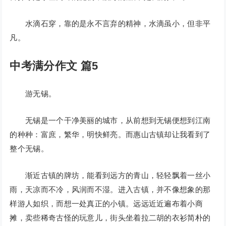
水滴石穿，靠的是永不言弃的精神，水滴虽小，但非平
凡。
中考满分作文 篇5
游无锡。
无锡是一个干净美丽的城市，从前想到无锡便想到江南
的种种：富庶，繁华，明快鲜亮。而惠山古镇却让我看到了
整个无锡。
渐近古镇的牌坊，能看到远方的青山，轻轻飘着一丝小
雨，天凉而不冷，风润而不湿。进入古镇，并不像想象的那
样游人如织，而想一处真正的小镇。远远近近遍布着小商
摊，卖些稀奇古怪的玩意儿，街头坐着拉二胡的衣衫简朴的