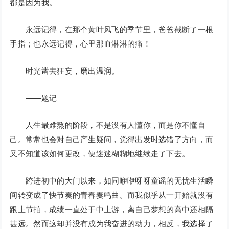
都是因为我。
永远记得，在那个黄叶风飞的季节里，爸爸截断了一根
手指；也永远记得，心里那血淋淋的痛！
时光凿去狂妄，磨出温润。
——题记
人生最难熬的阶段，不是没有人懂你，而是你不懂自
己。常常也会对自己产生疑问，觉得出发时选错了方向，而
又不知道该如何更改，便迷迷糊糊地继续走了下去。
跨进初中的大门以来，如同咿咿呀呀童谣的无忧生活瞬
间转变成了快节奏的青春奏鸣曲。而我似乎从一开始就没有
跟上节拍，成绩一直处于中上游，离自己梦想的高中还相隔
甚远。然而这却并没有成为我奋进的动力，相反，我选择了