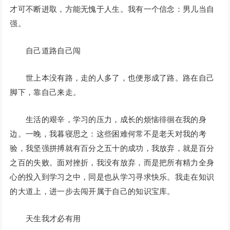
才可不断进取，方能无愧于人生。我有一个信念：男儿当自
强。
自己道路自己闯
世上本没有路，走的人多了，也便形成了路。路在自己
脚下，靠自己来走。
生活的艰辛，学习的压力，成长的烦恼徘徊在我的身
边。一晚，我暮寝思之：这些困难何常不是老天对我的考
验，我坚强拼搏就有百分之五十的成功，我放弃，就是百分
之百的失败。面对挫折，我没有放弃，而是把所有精力全身
心的投入到学习之中，同是也从学习寻求快乐。我走在知识
的大道上，进一步去闯开属于自己的知识宝库。
天生我才必有用