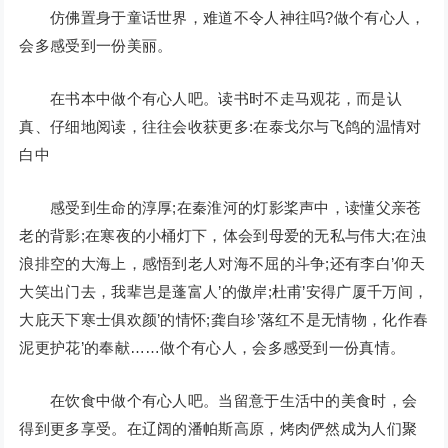
仿佛置身于童话世界，难道不令人神往吗?做个有心人，
会多感受到一份美丽。
在书本中做个有心人吧。读书时不走马观花，而是认
真、仔细地阅读，往往会收获更多:在泰戈尔与飞鸽的温情对
白中
感受到生命的淳厚;在秦淮河的灯影桨声中，读懂父亲苍
老的背影;在寒夜的小桶灯下，体会到母爱的无私与伟大;在浊
浪排空的大海上，感悟到老人对海不屈的斗争;还有李白’仰天
大笑出门去，我辈岂是蓬富人’的傲岸;杜甫’安得广厦千万间，
大庇天下寒士俱欢颜’的情怀;龚自珍’落红不是无情物，化作春
泥更护花’的奉献……做个有心人，会多感受到一份真情。
在饮食中做个有心人吧。当留意于生活中的美食时，会
得到更多享受。在辽阔的潘帕斯高原，烤肉俨然成为人们聚