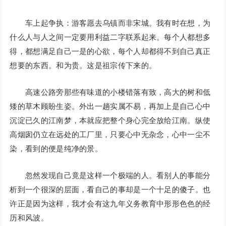
车上起争执：游客愿去乌镇而非宋城。我有时在想，为
什么人与人之间一定要用利益二字联系起来。每个人都想多
得，都想满足自己一是的心欲，每个人却都得不到自己真正
想要的东西。和为贵。这是祖宗传下来的。
高速公路旁那些有味道的小楼错落有致，高大的树和低
矮的草木顾盼生姿。外出一趟实属不易，再加上是自己心中
沉淀已久的江南梦，本就应把整个身心完全放给江南。纵使
高烟囱仍立在远处的工厂里，只要心中无杂念，心中一尘不
染，看到的便是纯净的景。
忽然发现自己竟是这样一个极端的人。看别人的事能分
析到一个很深的层面，看自己的事却是一个十足的傻子。也
许正是因为这样，我才会有这九年义务教育中形形色色的经
历和风波。