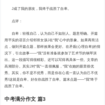
J成了我的朋友，我终于战胜了自卑。
点评：
自卑：轻视自己，认为自己不如别人。题意明确。开篇
用平实的语言介绍邻班女孩J在“我”心中的形象。如果再简洁
点，做到开篇点题，那样效果会更好。在矛盾(心理自卑)的情
况下，引出故事——“我”没有准备就参加了艺术节的钢琴演
出。这一段描写得很精彩。还可以写得再具体一些。文章的
高潮部分。其实J对“我”一直很佩服，“我”在她的眼里很优
秀。其实，你不是不优秀，而是你在心底一直认为自己不优
秀!这就是自卑。好在你战胜了自卑。篇末点题——“我”终于
战胜了自卑。
中考满分作文 篇3