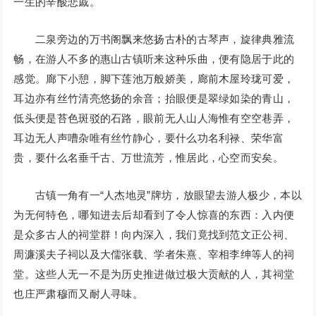
一生的辛酸悲戚。
二泉旁边的万书阁飘来悠扬古朴的古琴声，旋律典雅流
畅，在游人不多的惠山古镇听来这种乐曲，便有隐居于此的
感觉。廊下小憩，脚下莲池万般娇美，廊前木屋玲珑可爱，
耳边亦有丝竹清亮悠扬的余音；抬眼便是翠绿如染的青山，
低头便是苔色斑驳的石路，眼前无人山人海惟有空空巷弄，
耳边无人声嘈杂唯有丝竹静心，要什么功名利禄、荣华富
贵，要什么名垂千古、万世流芳，惟居此，心空而安矣。
古镇一角有一“人杰地灵”牌坊，放眼望去游人极少，本以
为无何特色，哪知进去后却看到了令人惊喜的东西：入内便
是众多古人的祠堂群！向内深入，我们竟找到范文正公祠、
周濂溪夫子祠以及大儒张载、学者朱熹、宰相李绅等人的祠
堂。这些人无一不是为历史推进做过极大贡献的人，其祠堂
也庄严肃穆而又耐人寻味。