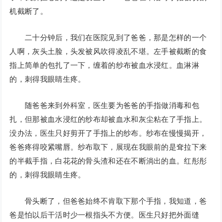
机截断了。
二十分钟后，我们在医院见到了爸爸，那是怎样的一个
人啊，灰头土脸，头发被风吹得凌乱不堪。左手被截断的食
指上简单的包扎了一下，缠着的纱布被血水浸红。血淋淋
的，刺得我眼睛生疼。
随爸爸来到外科室，医生要为爸爸的手指做消毒和包
扎，但那被血水浸红的纱布却被血水和灰尘粘在了手指上。
没办法，医生只好剪开了手指上的纱布。纱布在慢慢揭开，
爸爸疼得咬紧嘴唇。纱布取下，展现在我眼前的是耷拉下来
的半截手指，白花花的骨头渣和还在不断淌出的血。红彤彤
的，刺得我眼睛生疼。
骨头断了，但爸爸始终不肯取下那个手指，我知道，爸
爸是怕以后干活时少一根指头不方便。医生只好把外面缝