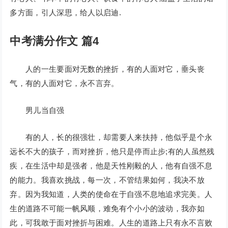
多方面，引人深思，给人以启迪.
中考满分作文 篇4
人的一生要面对无数的挫折，有的人面对它，垂头丧
气，有的人面对它，永不言弃。
男儿当自强
有的人，长的很强壮，却需要人来扶持，他似乎是个永
远长不大的孩子，而对挫折，他只是停而止步;有的人虽然残
疾，在生活中却是强者，他是天性刚毅的人，他有自强不息
的能力。我喜欢挑战，每一次，不管结果如何，我决不放
弃。因为我知道，人类的使命在于自强不息地追求完美。人
生的道路不可能一帆风顺，难免有个小小的波动，我亦如
此，可我敢于面对挫折与困难。人生的道路上只有永不言败