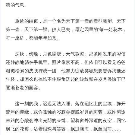
第的气息。
旅途的结束，是一个名为天下第一壶的壶型雕塑。天下
第一壶，天下第一福。伊人已去，愿定园里的’每一处花木，
每一座桥，都能年年如意。
深秋，傍晚，月色朦胧，天气微凉。那条刚发来的彩信
还静静地躺在手机里。照片像素不高，但依旧可以看见爸爸
粗糙松懈的皮肤拧成一团，他努力绽放笑容想要告诉我他还
年轻，却怎么也掩饰不住眼角泛起的皱纹和在岁月侵蚀下已
逐渐苍老的面容。
这一刻的我，迟迟无法入睡。落在记忆上的尘埃，挣开
流年的缠绕，或许孤独的岑寂会摆脱岁月的斑驳，或许穷途
末路的心酸会冲出光阴的束缚，望着窗外深邃的夜空，回忆
飘飞的花瓣，沾着泪珠与笑容，飘过脑海，飘至眼前……