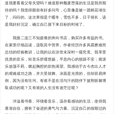
道我要看着父母失望吗？难道那种颓废堕落的生活是我所期
待的吗？我觉得眼前有好多问号，心里像是被一团棉花堵住
了，闷闷的。这次寒假是个暖冬，雪也不多，日子很长，该
是我好好沉淀，确立自己接下来目标的时候了。
我接二连三不知疲倦的奔向书店，购买许多有益的书。
在家里仔细品读，汲取其中营养。作者经历许多风霜磨难而
总结的经验教训，让我的以在涉世未深时一窥究竟。我享受
优质的音乐，轻音乐舒缓悠扬，平息内心的烦躁不安；摇滚
乐放荡不羁，燃起胸腔的炽热渴望。我感动于古今杰出人才
的艰难成功之路，并大受鼓舞。冰面是光滑的，但却容易摔
倒，因为没有坎坷。有谁不是在泪与汗的陪伴下披荆斩棘博
取成功的呢？又有谁的人生没有迷茫过呢？
洋溢着书香、环绕着音乐，温存着感动的生活，使得我
逐渐自信，拥有了奋进的勇气与力量。沉淀自己的假期过的