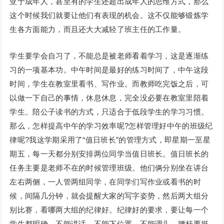
亚于成年人，甚至有的学生还超出成年人的思维方式，那么
这个时候我们就要让他们有表现的机会。这不仅能够锻炼学
生各方面能力，而且还大大减轻了班主任的工作量。
学生要学会自习了，不能总是被老师看着学习，这是逐渐练
习的一项基本功。中午时间是最好的练习时间了，中午这段
时间，学生在教室里看书、写作业。而教师吃完饭之后，可
以做一下自己的事情，休息休息，完全没必要在教室里陪着
学生。陪公子读书的方式，只适合于低段学生的学习习惯。
那么，怎样提高中午的学习效率呢?怎样管理好中午的班级纪
律呢?我这学期采用了“值日班长”的管理方式，即星期一至星
期五，每一天都分别安排两位同学当值日班长。值日班长的
任务主要是老师不在的时候管理班级。他们俩分别坐在讲台
左右两侧，一人管两组同学，在同学们写作业或看书的时
候，间隔几分钟，就会提醒大家的写字姿势，然后两大组分
别比赛，看哪两大组的纪律好。纪律好的要求，要让每一个
学生都明确，不能讲话，不能下位置，不能调头，腰杆要挺